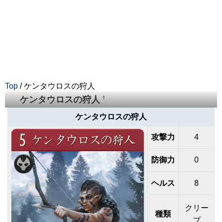
Top
/ ケンタウロスの狩人
ケンタウロスの狩人
†
ケンタウロスの狩人
攻撃力
4
防御力
0
ヘルス
8
クリー
種類
プ