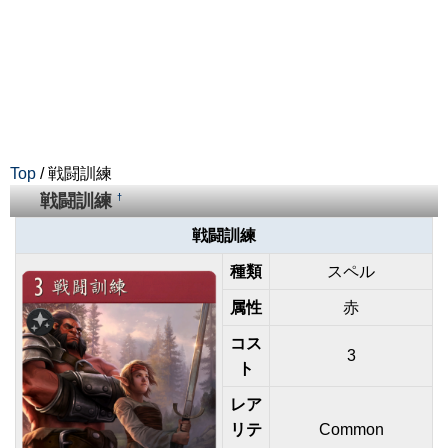
Top
/ 戦闘訓練
戦闘訓練
†
戦闘訓練
種類
スペル
属性
赤
コス
3
ト
レア
リテ
Common