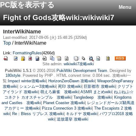
PC版を表示する
Menu
Fight of Gods攻略wiki:wikiwiki7
InterWikiName
Last-modified: 2017-09-05 (火) 15:48:25 (3259d)
Top
/ InterWikiName
Link:
FormattingRules
(4266d)
Site admin:
wikiwiki7攻略wiki
PukiWiki 1.5.1
© 2001-2016
PukiWiki Development Team
. Designed by
180style
. Powered by PHP . HTML convert time: 0.004 sec. 攻略wiki一
覧:
Impact winter攻略wiki
|
HorizonZeroDawn 攻略wiki
|
WeaponShopFanasy
攻略wiki
|
シェンムー3攻略wiki
|
死印 攻略wiki
|
巨影都市 攻略wiki
|
クリプト
アイランド 攻略wiki
|
萌えろ麻雀 攻略wiki
|
ASMR まとめwiki
|
ねぷねぷ☆
コネクト カオスチャンプル 攻略wiki
|
Tangledeep 攻略wiki
|
Kingdoms
and Castles 攻略wiki
|
Planet Coaster 攻略wiki
|
レジェンドガールズ騎馬道
アカデミー 攻略wiki
|
Pizza Connection 3 攻略wiki
|
The Escapists 2 攻略
wiki
|
Re：Bless リブレス 攻略wiki
|
キルドヤ 攻略wiki
|
パワプロ2018 攻略
wiki
|
追放選挙 攻略wiki