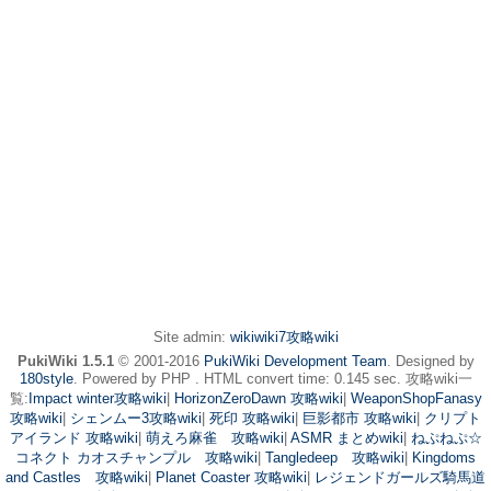
Site admin:
wikiwiki7攻略wiki
PukiWiki 1.5.1
© 2001-2016
PukiWiki Development Team
. Designed by
180style
. Powered by PHP . HTML convert time: 0.145 sec. 攻略wiki一
覧:
Impact winter攻略wiki
|
HorizonZeroDawn 攻略wiki
|
WeaponShopFanasy
攻略wiki
|
シェンムー3攻略wiki
|
死印 攻略wiki
|
巨影都市 攻略wiki
|
クリプト
アイランド 攻略wiki
|
萌えろ麻雀 攻略wiki
|
ASMR まとめwiki
|
ねぷねぷ☆
コネクト カオスチャンプル 攻略wiki
|
Tangledeep 攻略wiki
|
Kingdoms
and Castles 攻略wiki
|
Planet Coaster 攻略wiki
|
レジェンドガールズ騎馬道