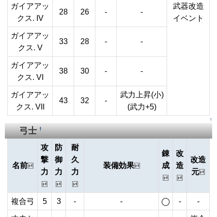
ガイアアッ
武器改造
28
26
-
-
クス. IV
イベント
ガイアアッ
33
28
-
-
クス. V
ガイアアッ
38
30
-
-
クス. VI
ガイアアッ
武力上昇(小)
43
32
-
クス. VII
(武力+5)
↑
弓士
†
攻
防
耐
錬
改
撃
御
久
改造
名前
装備効果
成
造
力
力
力
元
複合弓
5
3
-
-
◯
-
-