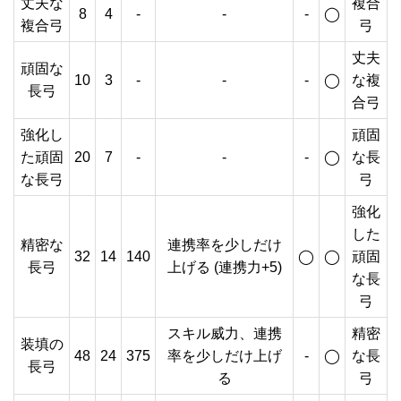
丈夫な
複合
8
4
-
-
-
◯
複合弓
弓
丈夫
頑固な
10
3
-
-
-
◯
な複
長弓
合弓
強化し
頑固
た頑固
20
7
-
-
-
◯
な長
な長弓
弓
強化
した
精密な
連携率を少しだけ
32
14
140
◯
◯
頑固
長弓
上げる (連携力+5)
な長
弓
スキル威力、連携
精密
装填の
48
24
375
率を少しだけ上げ
-
◯
な長
長弓
る
弓