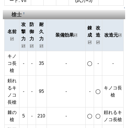
ード. VII
(武力+5)
↑
槍士
†
攻
防
耐
錬
改
名前
撃
御
久
装備効果
成
造
改造元
力
力
力
キノ
コ長
-
-
35
-
◯
-
-
槍
頼れ
るキ
キノコ長
-
-
95
-
-
◯
ノコ
槍
長槍
棘の
頼れるキ
5
-
210
-
◯
◯
槍
ノコ長槍