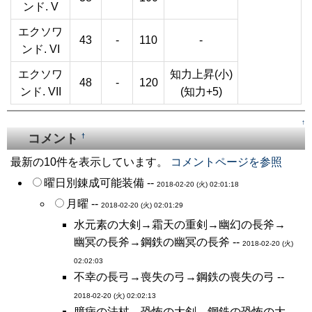
ンド. V
エクソワ
43
-
110
-
ンド. VI
エクソワ
知力上昇(小)
48
-
120
ンド. VII
(知力+5)
↑
コメント
†
最新の10件を表示しています。
コメントページを参照
曜日別錬成可能装備 --
2018-02-20 (火) 02:01:18
月曜 --
2018-02-20 (火) 02:01:29
水元素の大剣→霜天の重剣→幽幻の長斧→
幽冥の長斧→鋼鉄の幽冥の長斧 --
2018-02-20 (火)
02:02:03
不幸の長弓→喪失の弓→鋼鉄の喪失の弓 --
2018-02-20 (火) 02:02:13
臆病の法杖→恐怖の大剣→鋼鉄の恐怖の大