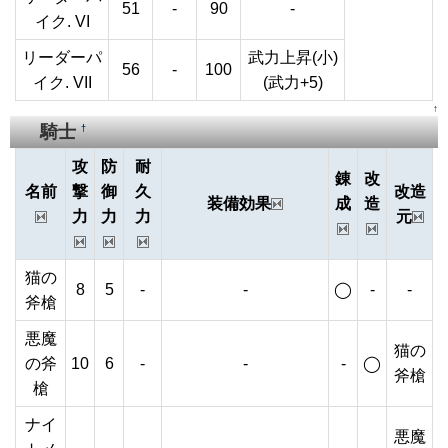
51
-
90
-
イク. VI
リーダーパ
武力上昇(小)
56
-
100
イク. VII
(武力+5)
↑
騎士
†
攻
防
耐
錬
改
名前
撃
御
久
改造
装備効果
成
造
力
力
力
元
猫の
8
5
-
-
◯
-
-
斧槍
悪魔
猫の
の斧
10
6
-
-
-
◯
斧槍
槍
ナイ
悪魔