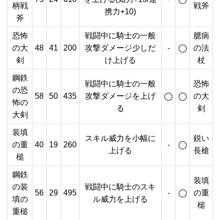
柄戦
戦斧
携力+10)
斧
恐怖
戦闘中に騎士の一般
臆病
の大
48
41
200
攻撃ダメージ少しだ
-
◯
の法
剣
け上げる
杖
鋼鉄
戦闘中に騎士の一般
恐怖
の恐
58
50
435
攻撃ダメージを上げ
◯
◯
の大
怖の
る
剣
大剣
装填
スキル威力を小幅に
鋭い
の重
40
19
260
-
◯
上げる
長槍
槌
鋼鉄
装填
の装
戦闘中に騎士のスキ
56
29
495
-
◯
の重
填の
ル威力を上げる
槌
重槌