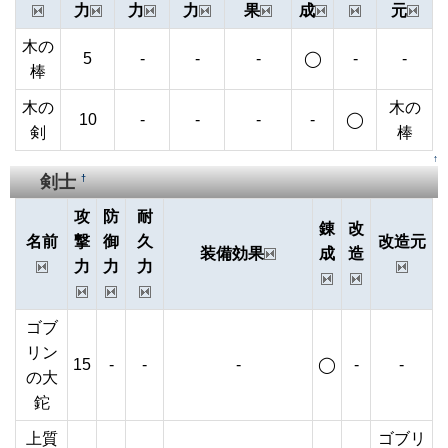
力
力
力
果
成
元
木の
5
-
-
-
◯
-
-
棒
木の
木の
10
-
-
-
-
◯
剣
棒
↑
剣士
†
攻
防
耐
錬
改
名前
撃
御
久
改造元
装備効果
成
造
力
力
力
ゴブ
リン
15
-
-
-
◯
-
-
の大
鉈
上質
ゴブリ