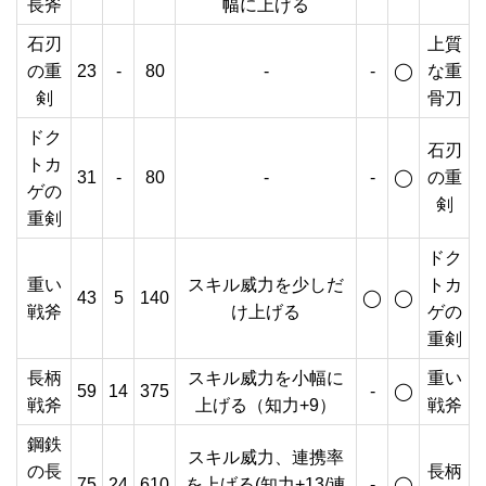
長斧
幅に上げる
石刃
上質
の重
23
-
80
-
-
◯
な重
剣
骨刀
ドク
石刃
トカ
31
-
80
-
-
◯
の重
ゲの
剣
重剣
ドク
重い
スキル威力を少しだ
トカ
43
5
140
◯
◯
戦斧
け上げる
ゲの
重剣
長柄
スキル威力を小幅に
重い
59
14
375
-
◯
戦斧
上げる（知力+9）
戦斧
鋼鉄
スキル威力、連携率
の長
長柄
75
24
610
を上げる(知力+13/連
-
◯