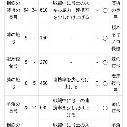
鋼鉄の
戦闘中に弓士のス
装填
装填の
64
34
610
キル威力、連携率
-
◯
の長
長弓
を少しだけ上げる
弓
頼れ
棘の短
るキ
5
-
150
-
-
◯
弓
ノコ
長槍
獣牙複
棘の
5
-
270
-
-
◯
合弓
短弓
獣牙
藤の短
連携率を少しだけ
8
5
450
◯
◯
複合
弓
上げる
弓
戦闘中に弓士の連
羊角の
藤の
23
14
685
携率を少しだけ上
-
◯
長弓
短弓
げる
鋼鉄の
戦闘中に弓士のス
羊角