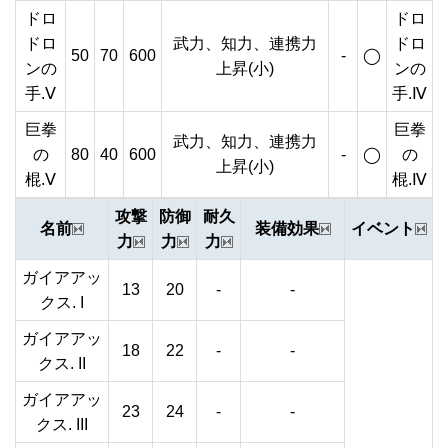
ドロ
ドロ
ドロ
武力、知力、連携力
ドロ
50
70
600
-
◯
ンの
上昇(小)
ンの
手.Ⅴ
手.Ⅳ
巨拳
巨拳
武力、知力、連携力
の
80
40
600
-
◯
の
上昇(小)
棍.Ⅴ
棍.Ⅳ
攻撃
防御
耐久
名前
装備効果
イベント
力
力
力
ガイアアッ
13
20
-
-
クス. I
ガイアアッ
18
22
-
-
クス. II
ガイアアッ
23
24
-
-
クス. III