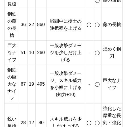
◯
藤の短槍
長槍
鋼鉄
の藤
戦闘中に槍士の
36
22
860
◯
◯
藤の長槍
の長
連携率を上げる
槍
巨大
一般攻撃ダメー
煌めく鋼
なナ
51
10
260
ジを少しだけ上
-
◯
刀
イフ
げる
鋼鉄
一般攻撃ダメー
の巨
ジ、スキル威力
巨大なナ
大な
67
19
495
-
◯
を小幅に上げる
イフ
ナイ
(知力+10)
フ
強化した
厚重な長
鋭い
スキル威力を少
28
12
80
◯
◯
剣・強化
長槍
しだけ上げる