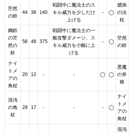
戦闘中に魔法士のス
臆病
茫然
44
38
140
キル威力を少しだけ
-
◯
の法
の鈴
上げる
杖
鋼鉄
戦闘中に魔法士の一
の茫
般攻撃ダメージ、ス
茫然
56
48
375
-
◯
然の
キル威力を小幅に上
の鈴
鈴
げる
ナイ
悪魔
トメ
20
12
-
-
◯
◯
の斧
アの
槍
角杖
ナイ
混沌
トメ
の角
28
17
-
-
-
◯
アの
杖
角杖
混沌