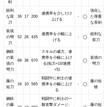
剣
鋭利
強化し
連携率を少しだけ
な双
36
17
200
-
◯
た厚重
上げる
刀
な長剣
装填
連携率を小幅に上
鋭利な
の彎
52
26
435
-
◯
げる
双刀
刀
鋼鉄
スキルの威力、連
の装
携率を小幅に上げ
装填の
68
36
670
◯
填の
る(知力+10/連携
彎刀
彎刀
+5)
戦闘中に剣士の連
藤の
藤の短
16
10
565
携率を小幅に上げ
-
◯
短刀
槍
る
鋼鉄
戦闘中に剣士の一
の藤
般攻撃ダメージ、
藤の短