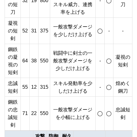
32
19
800
-
◯
の短
スキル威力、連携
刀
刀
率を上げる
凝視
一般攻撃ダメージ
の短
52
31
375
◯
-
-
を少しだけ上げる
剣
鋼鉄
戦闘中に剣士の一
の凝
凝視の
64
38
550
般攻撃ダメージを
-
◯
視の
短剣
少しだけ上げる
短剣
忠誠
スキル発動率を少
煌めく
55
12
315
-
◯
短剣
しだけ上げる
鋼刀
鋼鉄
の忠
一般攻撃ダメージ
忠誠短
71
22
550
◯
◯
誠短
を小幅に上げる
剣
剣
攻撃
防御
耐久