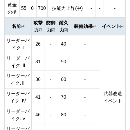
黄金
55
0
700
技能力上昇(中)
-
-
-
の槍
攻撃
防御
耐久
名前
装備効果
イベント
力
力
力
リーダーパ
26
-
40
-
イク. I
リーダーパ
31
-
50
-
イク. II
リーダーパ
36
-
60
-
イク. III
リーダーパ
武器改造
41
-
70
-
イク. IV
イベント
リーダーパ
46
-
80
-
イク. V
リーダーパ