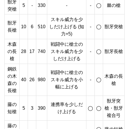
獣牙
5
-
330
-
-
◯
棘の槍
突槍
スキル威力を少
獣牙
10
6
510
しだけ上げる (知
-
◯
獣牙突槍
長槍
力+5)
木森
戦闘中に槍士の
の長
28
17
740
スキル威力を少
-
◯
獣牙長槍
槍
しだけ上げる
鋼鉄
戦闘中に槍士の
の木
木森の長
40
26
980
スキル威力を小
-
◯
森の
槍
幅に上げる
長槍
獣牙突
藤の
連携率を少しだ
5
3
390
◯
◯
槍・獣牙
短槍
け上げる
複合弓
藤の