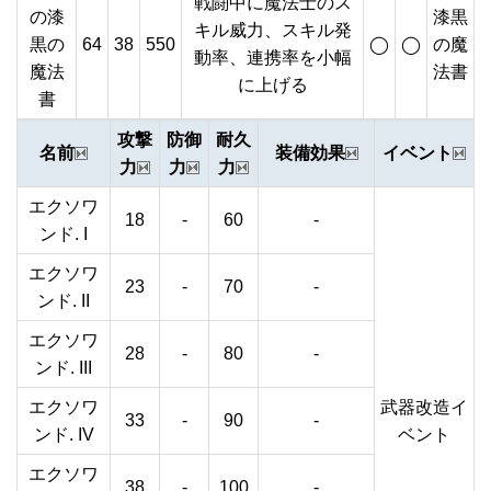
戦闘中に魔法士のス
の漆
漆黒
キル威力、スキル発
黒の
64
38
550
◯
◯
の魔
動率、連携率を小幅
魔法
法書
に上げる
書
攻撃
防御
耐久
名前
装備効果
イベント
力
力
力
エクソワ
18
-
60
-
ンド. I
エクソワ
23
-
70
-
ンド. II
エクソワ
28
-
80
-
ンド. III
エクソワ
武器改造イ
33
-
90
-
ンド. IV
ベント
エクソワ
38
-
100
-