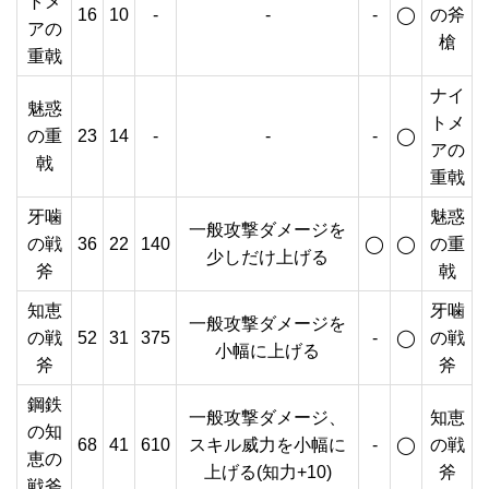
トメ
16
10
-
-
-
◯
の斧
アの
槍
重戟
ナイ
魅惑
トメ
の重
23
14
-
-
-
◯
アの
戟
重戟
牙噛
魅惑
一般攻撃ダメージを
の戦
36
22
140
◯
◯
の重
少しだけ上げる
斧
戟
知恵
牙噛
一般攻撃ダメージを
の戦
52
31
375
-
◯
の戦
小幅に上げる
斧
斧
鋼鉄
一般攻撃ダメージ、
知恵
の知
68
41
610
スキル威力を小幅に
-
◯
の戦
恵の
上げる(知力+10)
斧
戦斧