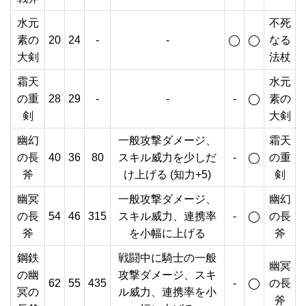
水元
不死
素の
20
24
-
-
◯
◯
なる
大剣
法杖
霜天
水元
の重
28
29
-
-
-
◯
素の
剣
大剣
幽幻
一般攻撃ダメージ、
霜天
の長
40
36
80
スキル威力を少しだ
-
◯
の重
斧
け上げる (知力+5)
剣
幽冥
一般攻撃ダメージ、
幽幻
の長
54
46
315
スキル威力、連携率
-
◯
の長
斧
を小幅に上げる
斧
鋼鉄
戦闘中に騎士の一般
幽冥
の幽
攻撃ダメージ、スキ
62
55
435
-
◯
の長
冥の
ル威力、連携率を小
斧