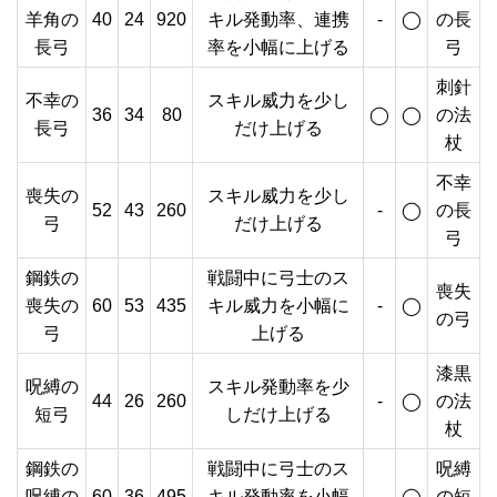
羊角の
40
24
920
キル発動率、連携
-
◯
の長
長弓
率を小幅に上げる
弓
刺針
不幸の
スキル威力を少し
36
34
80
◯
◯
の法
長弓
だけ上げる
杖
不幸
喪失の
スキル威力を少し
52
43
260
-
◯
の長
弓
だけ上げる
弓
鋼鉄の
戦闘中に弓士のス
喪失
喪失の
60
53
435
キル威力を小幅に
-
◯
の弓
弓
上げる
漆黒
呪縛の
スキル発動率を少
44
26
260
-
◯
の法
短弓
しだけ上げる
杖
鋼鉄の
戦闘中に弓士のス
呪縛
呪縛の
60
36
495
キル発動率を小幅
-
◯
の短