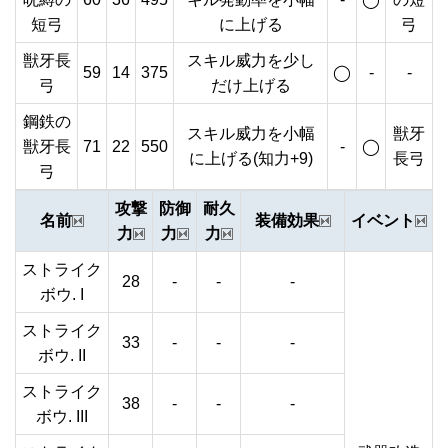
短弓
に上げる
弓
獣牙長
スキル威力を少し
59
14
375
◯
-
-
弓
だけ上げる
鋼鉄の
スキル威力を小幅
獣牙
獣牙長
71
22
550
-
◯
に上げる(知力+9)
長弓
弓
攻撃
防御
耐久
名前
装備効果
イベント
力
力
力
ストライク
28
-
-
-
ボウ. I
ストライク
33
-
-
-
ボウ. II
ストライク
38
-
-
-
ボウ. III