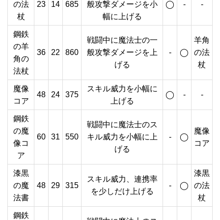
の法
23
14
685
般攻撃ダメージを小
◯
-
-
杖
幅に上げる
鋼鉄
戦闘中に魔法士の一
羊角
の羊
36
22
860
般攻撃ダメージを上
-
◯
の法
角の
げる
杖
法杖
魔像
スキル威力を小幅に
48
24
375
◯
-
-
コア
上げる
鋼鉄
戦闘中に魔法士のス
の魔
魔像
60
31
550
キル威力を小幅に上
-
◯
像コ
コア
げる
ア
漆黒
漆黒
スキル威力、連携率
の魔
48
29
315
-
◯
の法
を少しだけ上げる
法書
杖
鋼鉄