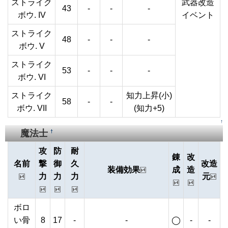
ストライク
武器改造
43
-
-
-
ボウ. IV
イベント
ストライク
48
-
-
-
ボウ. V
ストライク
53
-
-
-
ボウ. VI
ストライク
知力上昇(小)
58
-
-
ボウ. VII
(知力+5)
↑
魔法士
†
攻
防
耐
錬
改
名前
撃
御
久
改造
装備効果
成
造
力
力
力
元
ボロ
い骨
8
17
-
-
◯
-
-