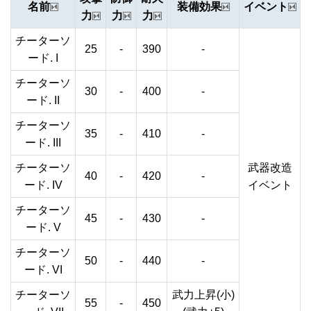
名前
装備効果
イベント
力
力
力
チーターソ
25
-
390
-
ード. I
チーターソ
30
-
400
-
ード. II
チーターソ
35
-
410
-
ード. III
チーターソ
武器改造
40
-
420
-
ード. IV
イベント
チーターソ
45
-
430
-
ード. V
チーターソ
50
-
440
-
ード. VI
チーターソ
武力上昇(小)
55
-
450