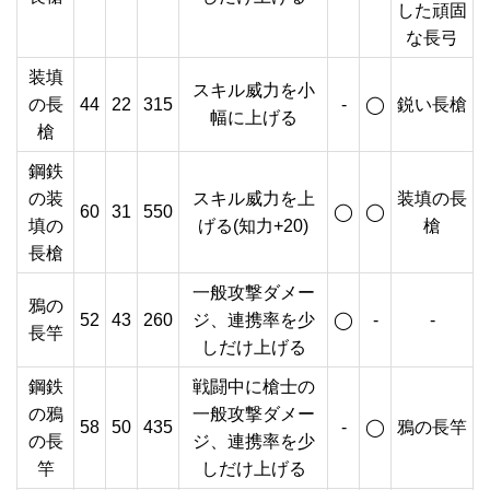
した頑固
な長弓
装填
スキル威力を小
の長
44
22
315
-
◯
鋭い長槍
幅に上げる
槍
鋼鉄
の装
スキル威力を上
装填の長
60
31
550
◯
◯
填の
げる(知力+20)
槍
長槍
一般攻撃ダメー
鴉の
52
43
260
ジ、連携率を少
◯
-
-
長竿
しだけ上げる
鋼鉄
戦闘中に槍士の
の鴉
一般攻撃ダメー
58
50
435
-
◯
鴉の長竿
の長
ジ、連携率を少
竿
しだけ上げる