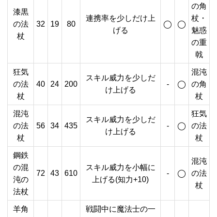
の角
漆黒
連携率を少しだけ上
杖・
の法
32
19
80
◯
◯
げる
魅惑
杖
の重
戟
狂気
混沌
スキル威力を少しだ
の法
40
24
200
-
◯
の角
け上げる
杖
杖
混沌
狂気
スキル威力を少しだ
の法
56
34
435
-
◯
の法
け上げる
杖
杖
鋼鉄
混沌
の混
スキル威力を小幅に
72
43
610
-
◯
の法
沌の
上げる(知力+10)
杖
法杖
羊角
戦闘中に魔法士の一