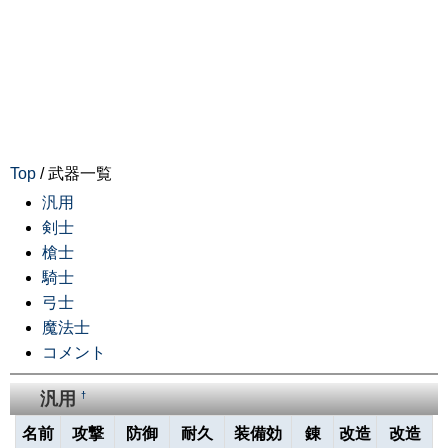
Top
/ 武器一覧
汎用
剣士
槍士
騎士
弓士
魔法士
コメント
汎用
†
名前
攻撃
防御
耐久
装備効
錬
改造
改造