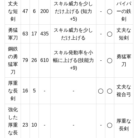
丈夫
スキル威力を少し
バイパ
な短
47
6
200
だけ上げる (知力
-
◯
ーの鉄
剣
+5)
剣
勇猛
スキル威力を少し
丈夫な
63
17
435
-
◯
軍刀
だけ上げる
短剣
鋼鉄
スキル発動率を小
の勇
勇猛軍
79
26
610
幅に上げる(技能力
-
◯
猛軍
刀
+9)
刀
厚重
丈夫な
な長
16
5
-
-
◯
◯
複合弓
剣
強化
した
厚重な
厚重
23
10
-
-
-
◯
長剣
な長