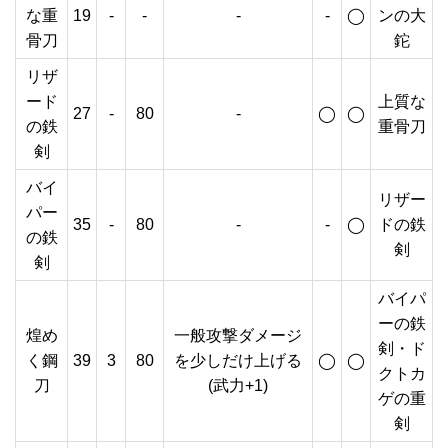
な重
19
-
-
-
-
◯
ンの大
骨刀
鉈
リザ
ード
上質な
27
-
80
-
◯
◯
の鉄
重骨刀
剣
バイ
リザー
パー
35
-
80
-
-
◯
ドの鉄
の鉄
剣
剣
バイパ
ーの鉄
煌め
一般攻撃ダメージ
剣・ド
く鋼
39
3
80
を少しだけ上げる
◯
◯
クトカ
刀
(武力+1)
ゲの重
剣