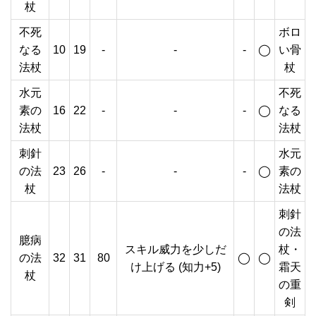
杖
不死
ボロ
なる
10
19
-
-
-
◯
い骨
法杖
杖
水元
不死
素の
16
22
-
-
-
◯
なる
法杖
法杖
刺針
水元
の法
23
26
-
-
-
◯
素の
杖
法杖
刺針
の法
臆病
スキル威力を少しだ
杖・
の法
32
31
80
◯
◯
け上げる (知力+5)
霜天
杖
の重
剣