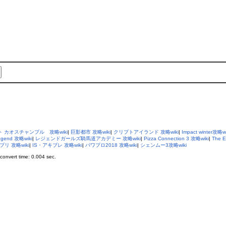
 カオスチャンプル 攻略wiki
|
巨影都市 攻略wiki
|
クリプトアイランド 攻略wiki
|
Impact winter攻略wi
gend 攻略wiki
|
レジェンドガールズ騎馬道アカデミー 攻略wiki
|
Pizza Connection 3 攻略wiki
|
The E
 攻略wiki
|
IS・アキブレ 攻略wiki
|
パワプロ2018 攻略wiki
|
シェンムー3攻略wiki
onvert time: 0.004 sec.