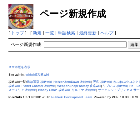
ページ新規作成
[
トップ
] [
新規
|
一覧
|
単語検索
|
最終更新
|
ヘルプ
]
ページ新規作成:
スマホ版を表示
Site admin:
wikiwiki7攻略wiki
攻略wiki一覧:
追放選挙 攻略wiki
|
HorizonZeroDawn 攻略wiki
|
死印 攻略wiki
|
ねぷねぷ☆コネクト
攻略wiki
|
Planet Coaster 攻略wiki
|
WeaponShopFantasy 攻略wiki
|
リブレス 攻略wiki
|
Re：Le
スティリア 攻略wiki
|
Bloody Chain 攻略wiki
|
キルドヤ 攻略wiki
|
サークレットプリンセス サープリ
PukiWiki 1.5.1
© 2001-2016
PukiWiki Development Team
. Powered by PHP 7.0.33. HTML c