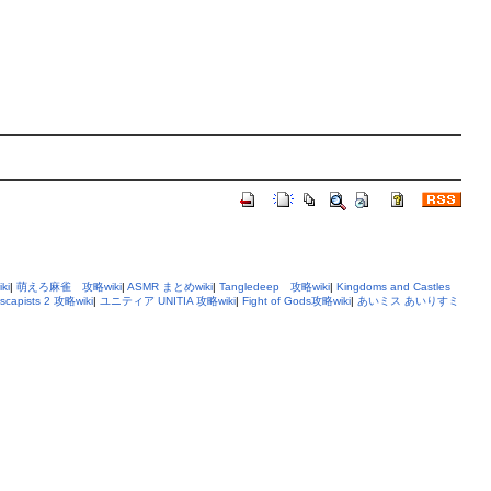
ki
|
萌えろ麻雀 攻略wiki
|
ASMR まとめwiki
|
Tangledeep 攻略wiki
|
Kingdoms and Castles
scapists 2 攻略wiki
|
ユニティア UNITIA 攻略wiki
|
Fight of Gods攻略wiki
|
あいミス あいりすミ