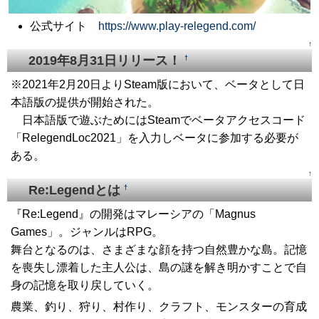
公式サイト
https://www.play-relegend.com/
↑
2019年8月31日リリース！
†
※2021年2月20日よりSteam版において、ベータとして日
本語版の提供が開始された。
日本語版で遊ぶためにはSteamでベータアクセスコード
「RelegendLoc2021」を入力しベータに参加する必要が
ある。
↑
Re:Legendとは
†
『Re:Legend』の開発はマレーシアの「Magnus
Games」。ジャンルはRPG。
舞台となるのは、さまざまな顔を持つ自然豊かな島。記憶
を喪失し漂着した主人公は、島の謎を解き明かすことで自
身の記憶を取り戻していく。
農業、釣り、狩り、村作り、クラフト、モンスターの育成