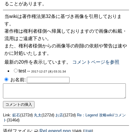
ることがあります。
当wikiは著作権法第32条に基づき画像を引用しておりま
す。
著作権は権利者様側へ帰属しておりますので画像の転載・
流用はご遠慮下さい。
また、権利者様側からの画像等の削除の依頼や警告は速や
かに対処いたします。
最新の20件を表示しています。
コメントページを参照
test --
2017-12-27 (水) 03:31:34
お名前:
Link:
鉱石
(1272d)
丸太
(1272d)
お店
(1272d)
Re：Legend 攻略wiki/コメン
ト
(3146d)
添付ファイル:
ReLegend.png
104件
[
詳細
]