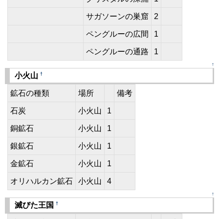
サガソーンの巣窟
2
ペングルーの広間
1
ペングルーの通路
1
↑
†
小火山
鉱石の種類
場所
備考
石炭
小火山
1
銅鉱石
小火山
1
銀鉱石
小火山
1
金鉱石
小火山
1
オリハルカン鉱石
小火山
4
↑
†
滅びた王国