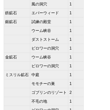
風の洞穴
1
鉄鉱石
エバーウィード
1
銀鉱石
試練の殿堂
1
ウーム峡谷
1
ダストストーム
1
ビロワーの洞穴
1
金鉱石
ウーム峡谷
1
ビロワーの洞穴
1
ミスリル鉱石
中庭
1
モモチーの巣
1
ゴブリンのリゾート
2
不毛の地
1