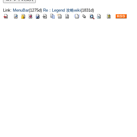
Link:
MenuBar
(1275d)
Re：Legend 攻略wiki
(1831d)