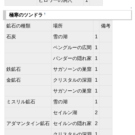
ビロワーの洞穴
1
↑
†
極寒のツンドラ
鉱石の種類
場所
備考
石炭
雪の湖
1
ペングルーの広間
1
パンダーの隠れ家
1
鉄鉱石
サガソーンの巣窟
1
金鉱石
クリスタルの深淵
1
サガソーンの巣窟
1
ミスリル鉱石
雪の湖
1
セイルン湖
2
アダマンタイン鉱石
セイルンの隠れ家
2
クリスタルの深淵
1