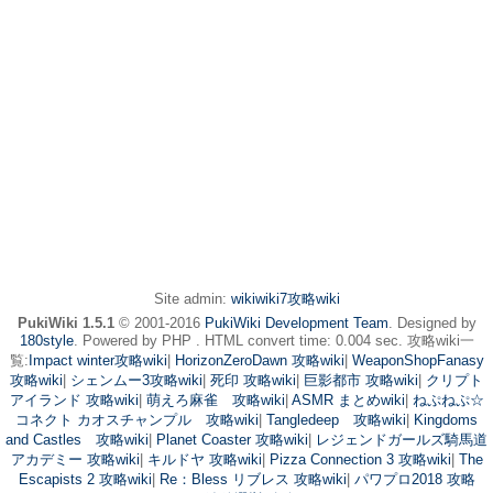
Site admin:
wikiwiki7攻略wiki
PukiWiki 1.5.1
© 2001-2016
PukiWiki Development Team
. Designed by
180style
. Powered by PHP . HTML convert time: 0.004 sec. 攻略wiki一
覧:
Impact winter攻略wiki
|
HorizonZeroDawn 攻略wiki
|
WeaponShopFanasy
攻略wiki
|
シェンムー3攻略wiki
|
死印 攻略wiki
|
巨影都市 攻略wiki
|
クリプト
アイランド 攻略wiki
|
萌えろ麻雀 攻略wiki
|
ASMR まとめwiki
|
ねぷねぷ☆
コネクト カオスチャンプル 攻略wiki
|
Tangledeep 攻略wiki
|
Kingdoms
and Castles 攻略wiki
|
Planet Coaster 攻略wiki
|
レジェンドガールズ騎馬道
アカデミー 攻略wiki
|
キルドヤ 攻略wiki
|
Pizza Connection 3 攻略wiki
|
The
Escapists 2 攻略wiki
|
Re：Bless リブレス 攻略wiki
|
パワプロ2018 攻略