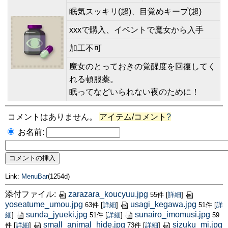
眠気スッキリ(超)、目覚めキープ(超)
xxxで購入、イベントで魔女から入手
加工不可
魔女のとっておきの覚醒度を回復してく
れる頓服薬。
眠ってなどいられない夜のために！
コメントはありません。
アイテム/コメント
?
お名前:
Link:
MenuBar
(1254d)
添付ファイル:
zarazara_koucyuu.jpg
55件
[
詳細
]
yoseatume_umou.jpg
usagi_kegawa.jpg
63件
[
詳細
]
51件
[
詳
sunda_jyueki.jpg
sunairo_imomusi.jpg
細
]
51件
[
詳細
]
59
small_animal_hide.jpg
sizuku_mi.jpg
件
[
詳細
]
73件
[
詳細
]