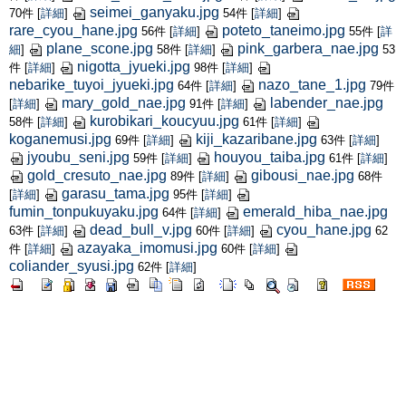
seimei_ganyaku.jpg
70件
[
詳細
]
54件
[
詳細
]
rare_cyou_hane.jpg
poteto_taneimo.jpg
56件
[
詳細
]
55件
[
詳
plane_scone.jpg
pink_garbera_nae.jpg
細
]
58件
[
詳細
]
53
nigotta_jyueki.jpg
件
[
詳細
]
98件
[
詳細
]
nebarike_tuyoi_jyueki.jpg
nazo_tane_1.jpg
64件
[
詳細
]
79件
mary_gold_nae.jpg
labender_nae.jpg
[
詳細
]
91件
[
詳細
]
kurobikari_koucyuu.jpg
58件
[
詳細
]
61件
[
詳細
]
koganemusi.jpg
kiji_kazaribane.jpg
69件
[
詳細
]
63件
[
詳細
]
jyoubu_seni.jpg
houyou_taiba.jpg
59件
[
詳細
]
61件
[
詳細
]
gold_cresuto_nae.jpg
gibousi_nae.jpg
89件
[
詳細
]
68件
garasu_tama.jpg
[
詳細
]
95件
[
詳細
]
fumin_tonpukuyaku.jpg
emerald_hiba_nae.jpg
64件
[
詳細
]
dead_bull_v.jpg
cyou_hane.jpg
63件
[
詳細
]
60件
[
詳細
]
62
azayaka_imomusi.jpg
件
[
詳細
]
60件
[
詳細
]
coliander_syusi.jpg
62件
[
詳細
]