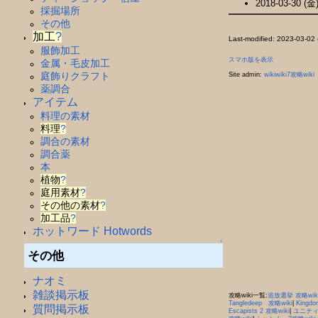
2018-03-30 (金)
採掘場所
その他
加工
?
Last-modified: 2023-03-02
服飾加工
スマホ版を表示
金属・毛皮加工
庭飾りクラフト
Site admin:
wikiwiki7攻略wiki
薬調合
アイテム
料理の素材
料理
?
調合の素材
調合薬
本
植物
?
庭用素材
?
その他の素材
?
加工品
?
ホットワード Hotwords
↑
その他
ナオミ
雑談掲示板
攻略wiki一覧:
追放選挙 攻略wik
Tangledeep 攻略wiki
|
Kingdo
質問掲示板
Escapists 2 攻略wiki
|
ユニティア