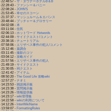
 22:48:57 -
ザ・ダウナーホテルB＆B
 22:28:43 -
ファンシー＆バニー
 22:08:24 -
JOHN'S
 21:53:45 -
幸せのスコーン
 21:37:37 -
マッシュルーム＆エバンス
 20:48:44 -
ブッチャー＆グロサリー
 04:02:08 -
本
 03:11:04 -
住民
 02:06:13 -
ホットワード Hotwords
 02:44:09 -
サイドクエスト/コメント
 20:38:16 -
チュートリアル
 07:58:06 -
エリザベス事件の犯人/コメント
 15:12:46 -
薬調合
 03:11:45 -
撮影のコツ
 03:04:12 -
攻略ガイド
 21:57:56 -
エリザベス事件の犯人
 21:49:19 -
サイドクエスト
 21:30:05 -
祠クエスト
 12:41:42 -
アイテム
 08:50:20 -
The Good Life 攻略wiki
 12:57:27 -
ナオミ
 14:23:53 -
雑談掲示板
 14:23:38 -
質問掲示板
 14:23:26 -
情報提供板
 14:23:17 -
wiki管理板
 14:22:58 -
wikiの利用について
 14:12:26 -
InterWikiName
 13:59:07 -
FormattingRules