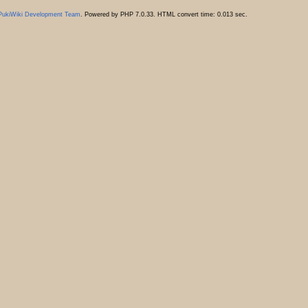
PukiWiki Development Team
. Powered by PHP 7.0.33. HTML convert time: 0.013 sec.