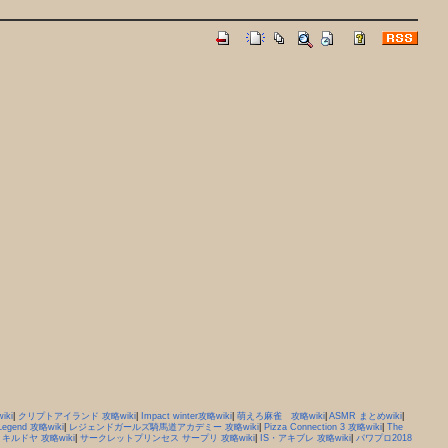
ki
|
クリプトアイランド 攻略wiki
|
Impact winter攻略wiki
|
萌えろ麻雀 攻略wiki
|
ASMR まとめwiki
|
egend 攻略wiki
|
レジェンドガールズ騎馬道アカデミー 攻略wiki
|
Pizza Connection 3 攻略wiki
|
The
|
キルドヤ 攻略wiki
|
サークレットプリンセス サープリ 攻略wiki
|
IS・アキブレ 攻略wiki
|
パワプロ2018