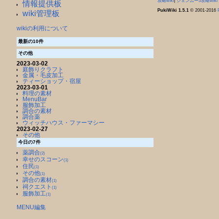
攻略wiki
|
シェンムー3攻略wiki
情報提供板
PukiWiki 1.5.1
© 2001-2016
wiki管理板
wikiの利用について
最新の10件
その他
2023-03-02
庭飾りクラフト
金属・毛皮加工
ティーショップ・宿屋
2023-03-01
料理の素材
MenuBar
服飾加工
調合の素材
調合薬
ウィッチハウス・ファーマシー
2023-02-27
その他
今日の7件
薬調合
(2)
幸せのスコーン
(1)
住民
(1)
その他
(1)
調合の素材
(1)
祠クエスト
(1)
服飾加工
(1)
MENU編集