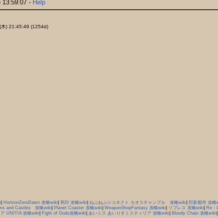
 13:59:07 -
Help
 (木) 21:45:49 (1254d)
i
|
HorizonZeroDawn 攻略wiki
|
死印 攻略wiki
|
ねぷねぷ☆コネクト カオスチャンプル 攻略wiki
|
巨影都市 攻略wi
ms and Castles 攻略wiki
|
Planet Coaster 攻略wiki
|
WeaponShopFantasy 攻略wiki
|
リブレス 攻略wiki
|
Re：L
 UNITIA 攻略wiki
|
Fight of Gods攻略wiki
|
あいミス あいりすミスティリア 攻略wiki
|
Bloody Chain 攻略wiki