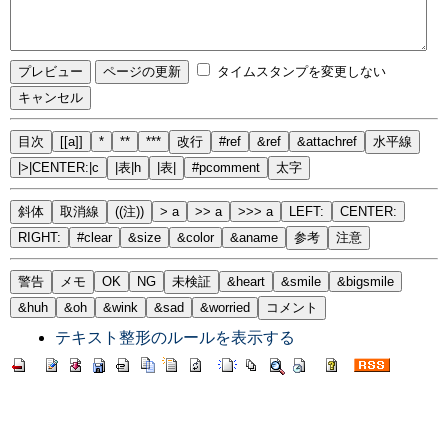
タイムスタンプを変更しない
目次
[[a]]
*
**
***
改行
#ref
&ref
&attachref
水平線
|>|CENTER:|c
|表|h
|表|
#pcomment
太字
斜体
取消線
((注))
> a
>> a
>>> a
LEFT:
CENTER:
RIGHT:
#clear
&size
&color
&aname
参考
注意
警告
メモ
OK
NG
未検証
&heart
&smile
&bigsmile
&huh
&oh
&wink
&sad
&worried
コメント
テキスト整形のルールを表示する