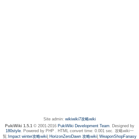
Site admin:
wikiwiki7攻略wiki
PukiWiki 1.5.1
© 2001-2016
PukiWiki Development Team
. Designed by
180style
. Powered by PHP . HTML convert time: 0.001 sec. 攻略wiki一
覧:
Impact winter攻略wiki
|
HorizonZeroDawn 攻略wiki
|
WeaponShopFanasy