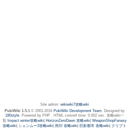
Site admin:
wikiwiki7攻略wiki
PukiWiki 1.5.1
© 2001-2016
PukiWiki Development Team
. Designed by
180style
. Powered by PHP . HTML convert time: 0.002 sec. 攻略wiki一
覧:
Impact winter攻略wiki
|
HorizonZeroDawn 攻略wiki
|
WeaponShopFanasy
攻略wiki
|
シェンムー3攻略wiki
|
死印 攻略wiki
|
巨影都市 攻略wiki
|
クリプト