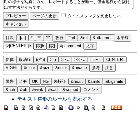
タイムスタンプを変更しない
目次
[[a]]
*
**
***
改行
#ref
&ref
&attachref
水平線
|>|CENTER:|c
|表|h
|表|
#pcomment
太字
斜体
取消線
((注))
> a
>> a
>>> a
LEFT:
CENTER:
RIGHT:
#clear
&size
&color
&aname
参考
注意
警告
メモ
OK
NG
未検証
&heart
&smile
&bigsmile
&huh
&oh
&wink
&sad
&worried
コメント
テキスト整形のルールを表示する