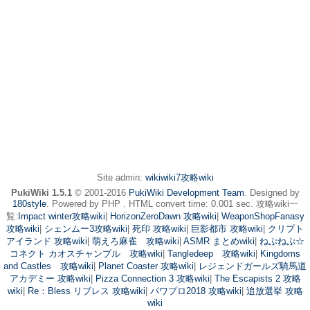
Site admin:
wikiwiki7攻略wiki
PukiWiki 1.5.1
© 2001-2016
PukiWiki Development Team
. Designed by
180style
. Powered by PHP . HTML convert time: 0.001 sec. 攻略wiki一
覧:
Impact winter攻略wiki
|
HorizonZeroDawn 攻略wiki
|
WeaponShopFanasy
攻略wiki
|
シェンムー3攻略wiki
|
死印 攻略wiki
|
巨影都市 攻略wiki
|
クリプト
アイランド 攻略wiki
|
萌えろ麻雀 攻略wiki
|
ASMR まとめwiki
|
ねぷねぷ☆
コネクト カオスチャンプル 攻略wiki
|
Tangledeep 攻略wiki
|
Kingdoms
and Castles 攻略wiki
|
Planet Coaster 攻略wiki
|
レジェンドガールズ騎馬道
アカデミー 攻略wiki
|
Pizza Connection 3 攻略wiki
|
The Escapists 2 攻略
wiki
|
Re：Bless リブレス 攻略wiki
|
パワプロ2018 攻略wiki
|
追放選挙 攻略
wiki