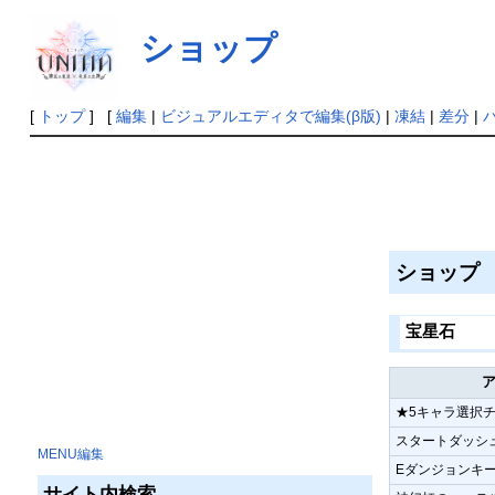
ショップ
[
トップ
] [
編集
|
ビジュアルエディタで編集(β版)
|
凍結
|
差分
|
ショップ
宝星石
★5キャラ選択チ
スタートダッシュ
MENU編集
Eダンジョンキ
サイト内検索