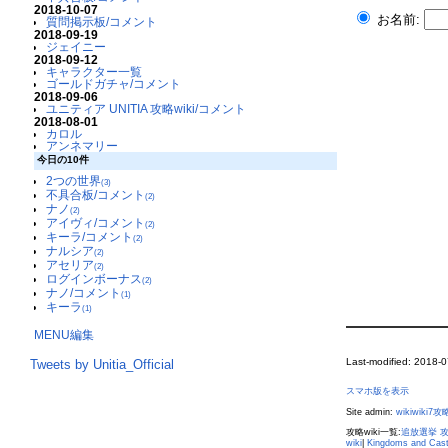
2018-10-07
お名前:
質問掲示板/コメント
2018-09-19
ジェイニー
2018-09-12
キャラクター一覧
ゴールドガチャ/コメント
2018-09-06
ユニティア UNITIA 攻略wiki/コメント
2018-08-01
カロル
アンネマリー
今日の10件
2つの世界
(3)
不具合板/コメント
(2)
ナノ
(2)
アイヴィ/コメント
(2)
キーラ/コメント
(2)
ナルシア
(2)
アセリア
(2)
ログインボーナス
(2)
ナノ/コメント
(1)
キーラ
(1)
MENU編集
Last-modified: 2018-
Tweets by Unitia_Official
スマホ版を表示
Site admin:
wikiwiki7攻略
攻略wiki一覧:
追放選挙 攻略
wiki
|
Kingdoms and Ca