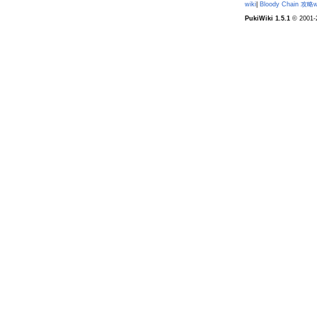
wiki
|
Bloody Chain 攻略w
PukiWiki 1.5.1
© 2001-