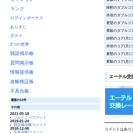
緑靭のダブルコア
ランク
赤攻のダブルコア
ログインボーナス
蒼堅のダブルコア
あらすじ
黄駿のダブルコア
ダスト
緑靭のコア(月に
2つの世界
赤攻のコア(月に
雑談掲示板
蒼堅のコア(月に
黄駿のコア(月に
質問掲示板
情報提供板
エーテル交
攻略検証板
不具合板
最新の10件
その他
2021-05-18
ジェイニー/コメント
2019-01-24
雑談掲示板/コメント
2018-12-06
コメントはあり
不具合板/コメント