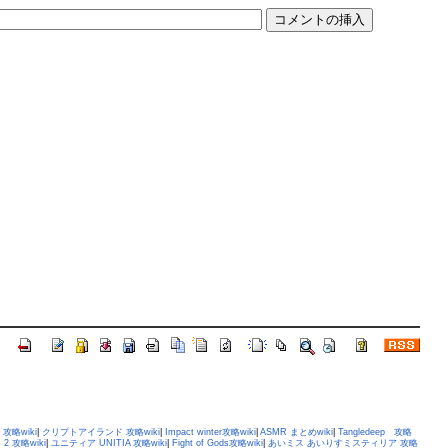
攻略wiki
|
クリプトアイランド 攻略wiki
|
Impact winter攻略wiki
|
ASMR まとめwiki
|
Tangledeep 攻略
s 2 攻略wiki
|
ユニティア UNITIA 攻略wiki
|
Fight of Gods攻略wiki
|
あいミス あいりすミスティリア 攻略