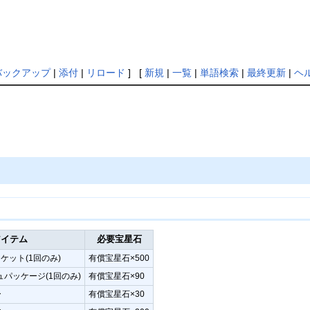
バックアップ
|
添付
|
リロード
] [
新規
|
一覧
|
単語検索
|
最終更新
|
ヘ
アイテム
必要宝星石
ケット(1回のみ)
有償宝星石×500
パッケージ(1回のみ)
有償宝星石×90
ー
有償宝星石×30