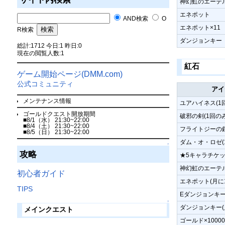
神幻虹のエーテ
エネポット
AND検索
O
エネポット×11
R検索
ダンジョンキー
総計:1712 今日:1 昨日:0
現在の閲覧人数:1
紅石
ゲーム開始ページ(DMM.com)
公式コミュニティ
アイ
メンテナンス情報
ユアハイネス(1
ゴールドクエスト開放期間
破邪の剣(1回のみ
■8/1（水） 21:30~22:00
■8/4（土） 21:30~22:00
フライトジーの鎧
■8/5（日） 21:30~22:00
ダム・オ・ロゼ(
↑
攻略
★5キャラチケッ
神幻虹のエーテル
初心者ガイド
エネポット(月に
TIPS
Eダンジョンキー
↑
ダンジョンキー(
メインクエスト
ゴールド×1000