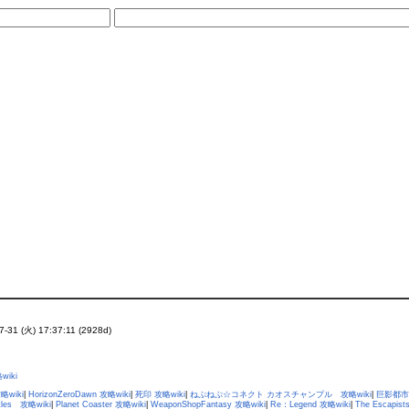
07-31 (火) 17:37:11 (2928d)
wiki
wiki
|
HorizonZeroDawn 攻略wiki
|
死印 攻略wiki
|
ねぷねぷ☆コネクト カオスチャンプル 攻略wiki
|
巨影都市 
stles 攻略wiki
|
Planet Coaster 攻略wiki
|
WeaponShopFantasy 攻略wiki
|
Re：Legend 攻略wiki
|
The Escapist