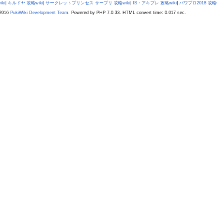
iki
|
キルドヤ 攻略wiki
|
サークレットプリンセス サープリ 攻略wiki
|
IS・アキブレ 攻略wiki
|
パワプロ2018 攻略w
2016
PukiWiki Development Team
. Powered by PHP 7.0.33. HTML convert time: 0.017 sec.