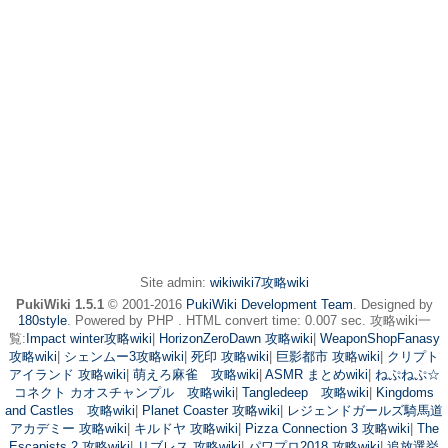
Site admin:
wikiwiki7攻略wiki
PukiWiki 1.5.1
© 2001-2016
PukiWiki Development Team
. Designed by
180style
. Powered by PHP . HTML convert time: 0.007 sec. 攻略wiki一
覧:
Impact winter攻略wiki
|
HorizonZeroDawn 攻略wiki
|
WeaponShopFanasy
攻略wiki
|
シェンムー3攻略wiki
|
死印 攻略wiki
|
巨影都市 攻略wiki
|
クリプト
アイランド 攻略wiki
|
萌えろ麻雀 攻略wiki
|
ASMR まとめwiki
|
ねぷねぷ☆
コネクト カオスチャンプル 攻略wiki
|
Tangledeep 攻略wiki
|
Kingdoms
and Castles 攻略wiki
|
Planet Coaster 攻略wiki
|
レジェンドガールズ騎馬道
アカデミー 攻略wiki
|
キルドヤ 攻略wiki
|
Pizza Connection 3 攻略wiki
|
The
Escapists 2 攻略wiki
|
リブレス 攻略wiki
|
パワプロ2018 攻略wiki
|
追放選挙