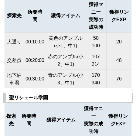
獲得マ
所要時
ニー
獲得リン
探索先
獲得アイテム
間
実際の
クEXP
成功時
黄色のアンプル
50
大通り
00:10:00
20
(小1、中1)
100
赤のアンプル(小
107
交差点
00:20:00
48
2、中1)
214
地下駐
青のアンプル(小
170
00:30:00
76
車場
3、中1)
340
↑
†
聖リシェール学園
獲得マニ
探索
所要時
ー
獲得リン
獲得アイテム
先
間
実際の成
クEXP
功時