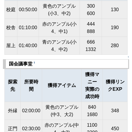
黄色のアンプル
300
校庭
00:50:00
130
(小3、中2)
600
赤のアンプル(小
444
校舎
01:10:00
190
4、中1)
888
青のアンプル(小
666
屋上
01:40:00
280
4、中2)
1332
↑
†
国会議事堂
獲得マ
探索
所要時
ニー
獲得リン
獲得アイテム
先
間
実際の
クEXP
成功時
黄色のアンプル
840
外縁
02:00:00
348
(中3、大2)
1680
赤のアンプル(中
1100
正門
02:30:00
450