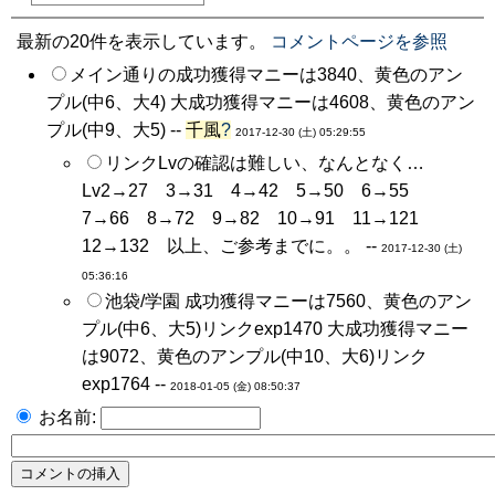
最新の20件を表示しています。
コメントページを参照
メイン通りの成功獲得マニーは3840、黄色のアン
プル(中6、大4) 大成功獲得マニーは4608、黄色のアン
プル(中9、大5) --
千風
?
2017-12-30 (土) 05:29:55
リンクLvの確認は難しい、なんとなく…
Lv2→27 3→31 4→42 5→50 6→55
7→66 8→72 9→82 10→91 11→121
12→132 以上、ご参考までに。。 --
2017-12-30 (土)
05:36:16
池袋/学園 成功獲得マニーは7560、黄色のアン
プル(中6、大5)リンクexp1470 大成功獲得マニー
は9072、黄色のアンプル(中10、大6)リンク
exp1764 --
2018-01-05 (金) 08:50:37
お名前: