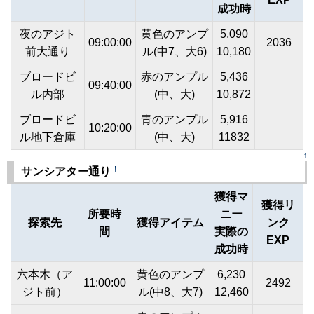
成功時
夜のアジト
黄色のアンプ
5,090
09:00:00
2036
前大通り
ル(中7、大6)
10,180
ブロードビ
赤のアンプル
5,436
09:40:00
ル内部
(中、大)
10,872
ブロードビ
青のアンプル
5,916
10:20:00
ル地下倉庫
(中、大)
11832
↑
†
サンシアター通り
獲得マ
獲得リ
所要時
ニー
探索先
獲得アイテム
ンク
間
実際の
EXP
成功時
六本木（ア
黄色のアンプ
6,230
11:00:00
2492
ジト前）
ル(中8、大7)
12,460