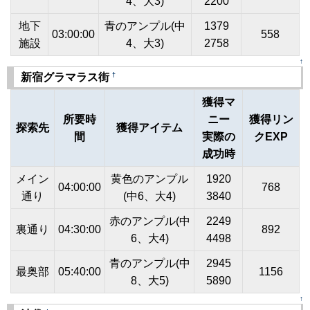
4、大3)
2200
地下
青のアンプル(中
1379
03:00:00
558
施設
4、大3)
2758
↑
†
新宿グラマラス街
獲得マ
所要時
ニー
獲得リン
探索先
獲得アイテム
間
実際の
クEXP
成功時
メイン
黄色のアンプル
1920
04:00:00
768
通り
(中6、大4)
3840
赤のアンプル(中
2249
裏通り
04:30:00
892
6、大4)
4498
青のアンプル(中
2945
最奥部
05:40:00
1156
8、大5)
5890
↑