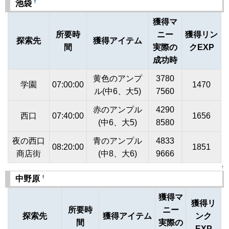
†
池袋
獲得マ
所要時
ニー
獲得リン
探索先
獲得アイテム
間
実際の
クEXP
成功時
黄色のアンプ
3780
学園
07:00:00
1470
ル(中6、大5)
7560
赤のアンプル
4290
西口
07:40:00
1656
(中6、大5)
8580
夜の西口
青のアンプル
4833
08:20:00
1851
商店街
(中8、大6)
9666
↑
†
中野原
獲得マ
獲得リ
所要時
ニー
探索先
獲得アイテム
ンク
間
実際の
EXP