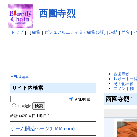
西園寺烈
[
トップ
] [
編集
|
ビジュアルエディタで編集(β版)
|
凍結
|
差分
|
西園寺烈
MENU編集
レポート一
その他画像
サイト内検索
コメント欄
西園寺烈
†
AND検索
OR検索
総計:4420 今日:1 昨日:1
ゲーム開始ページ(DMM.com)