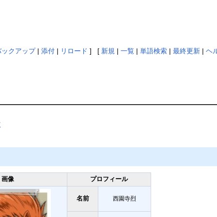
バックアップ
|
添付
|
リロード
] [
新規
|
一覧
|
単語検索
|
最終更新
|
ヘ
覧
画像
プロフィール
名前
西園寺烈