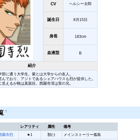
CV
ヘルシー太郎
誕生日
8月15日
身長
183cm
血液型
B
紹介
学部に通う大学生。紫とは大学からの友人。
営んでおり、アジトであるシェアハウスも烈が提供した。
に見えるが根は真面目。西園寺澪は実の兄。
覧
†
レアリティ
属性
備考
西園寺烈
★1
獣(-)
メインストーリー孤島