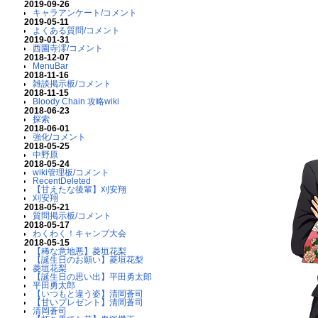
2019-09-26
キャラアンケート/コメント
2019-05-11
よくある質問/コメント
2019-01-31
西園寺澪/コメント
2018-12-07
MenuBar
2018-11-16
雑談掲示板/コメント
2018-11-15
Bloody Chain 攻略wiki
2018-06-23
探索
2018-06-01
強化/コメント
2018-05-25
中野原
2018-05-24
wiki管理板/コメント
RecentDeleted
【甘えたな後輩】刈安翔
刈安翔
2018-05-21
質問掲示板/コメント
2018-05-17
わくわく！キャンプ大会
2018-05-15
【稀な意地悪】菱垣花梨
【誕生日のお願い】菱垣花梨
菱垣花梨
【誕生日の思い出】平田勇太郎
平田勇太郎
【いつもと違う姿】清岡蒼司
【甘いプレゼント】清岡蒼司
清岡蒼司