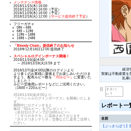
メンテナンス情報
2018/11/15(木) 16:00
2018/11/22(木) 16:00（予定）
2018/11/29(木) 16:00（予定）
2018/12/18(火) 12:00（
サービス提供終了予定
）
フリーガチャ
0時～6時
6時～12時
12時～18時
18時～24時
「Bloody Chain」提供終了のお知らせ
2018年12月18日12:00 提供終了
スペシャルログインボーナス開催！
2018/11/16(金)4:00
～ 2018/12/18(火)3:59 まで
経済
2018/12/7(金)4:00以降のログインより
より多くのお客様に最後までお楽しみいただけま
実家は不動産業を
すよう、配布ルビー数を
『70ルビー』
に変更いた
乱暴
しました！
ルビー交換用レポートなどにご活用ください。
（1600＋220ルビー）
ネタバ
+
レ？
2018/11/16(金)4:00より、
『スペシャルログインボーナス』を開催いたしま
す。
レポート一
期間中にログインすると
毎日『50ルビー』をプレゼント！
（全32日ログインで計1600ルビー）
『くすりのタナカ』に追加されております
名前
『ボイスつきシナリオ』交換などに是非ご活用く
ださい。
【ぶっきらぼう】
↑