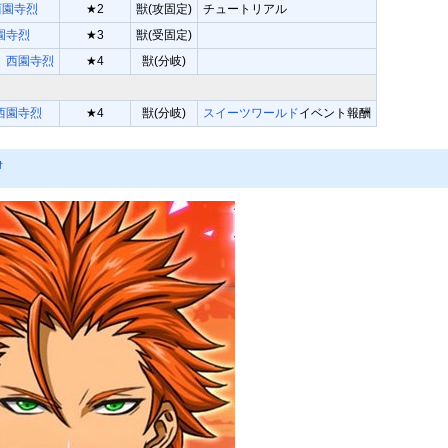
西園寺烈
★2
獣(攻固定)
チュートリアル
園寺烈
★3
獣(受固定)
】西園寺烈
★4
獣(分岐)
西園寺烈
★4
獣(分岐)
スイーツワールド
イベント報酬
†