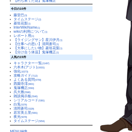
【朽ち果てた花】鬼塚機正
今日の10件
藤堂巴
(3)
タイムステージ
(2)
菱垣花梨
(1)
InterWikiName
(1)
wikiの利用について
(1)
レポート用
(1)
【ライジングサン】星川伊月
(1)
【仕事への思い】清岡蒼司
(1)
【大事にしたい物】菱垣花梨
(1)
【分け合う体温】鬼塚機正
(1)
人気の15件
キャラクター一覧
(21497)
六本木(アジト)
(19331)
強化
(10273)
攻略ガイド
(7112)
よくある質問
(6759)
西園寺澪
(6601)
鬼塚機正
(5593)
呉大雅
(5580)
雑談掲示板
(5540)
シリアルコード
(5381)
白兎
(5376)
清岡蒼司
(5329)
若宮美土里
(5081)
夜光
(5079)
タイムステージ
(5054)
MENU編集