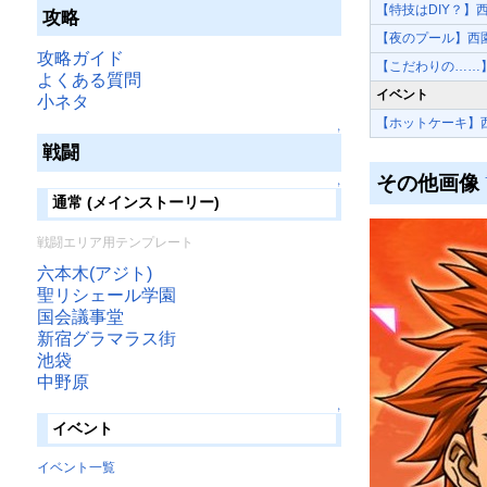
【特技はDIY？】
攻略
【夜のプール】西
攻略ガイド
【こだわりの……
よくある質問
イベント
小ネタ
【ホットケーキ】
↑
戦闘
その他画像
↑
通常 (メインストーリー)
戦闘エリア用テンプレート
六本木(アジト)
聖リシェール学園
国会議事堂
新宿グラマラス街
池袋
中野原
↑
イベント
イベント一覧