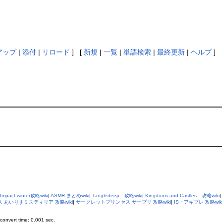
アップ
|
添付
|
リロード
] [
新規
|
一覧
|
単語検索
|
最終更新
|
ヘルプ
]
Impact winter攻略wiki
|
ASMR まとめwiki
|
Tangledeep 攻略wiki
|
Kingdoms and Castles 攻略wiki
 あいりすミスティリア 攻略wiki
|
サークレットプリンセス サープリ 攻略wiki
|
IS・アキブレ 攻略wik
onvert time: 0.001 sec.