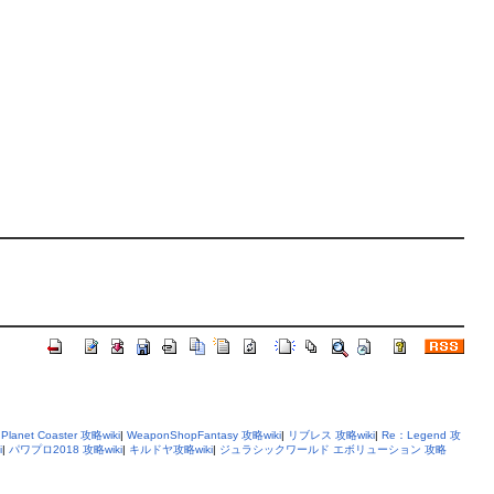
|
Planet Coaster 攻略wiki
|
WeaponShopFantasy 攻略wiki
|
リブレス 攻略wiki
|
Re：Legend 攻
i
|
パワプロ2018 攻略wiki
|
キルドヤ攻略wiki
|
ジュラシックワールド エボリューション 攻略