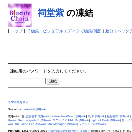
祠堂紫
の凍結
[
トップ
] [
編集
|
ビジュアルエディタで編集(β版)
|
差分
|
バック
凍結用のパスワードを入力してください。
スマホ版を表示
Site admin:
wikiwiki7攻略wiki
攻略wiki一覧:
追放選挙 攻略wiki
|
HorizonZeroDawn 攻略wiki
|
死印 攻略wiki
|
巨影都市 攻略wiki
|
略wiki
|
The Escapists 2 攻略wiki
|
ユニティア UNITIA 攻略wiki
|
Fight of Gods攻略wiki
|
あいミス
wiki
|
The Good Life 攻略wiki
|
Idol Manager 攻略wiki
|
シェンムー3攻略wiki
PukiWiki 1.5.1
© 2001-2016
PukiWiki Development Team
. Powered by PHP 7.0.33. HTML c