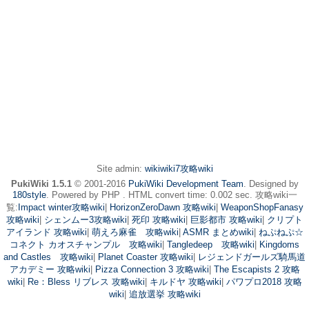
Site admin:
wikiwiki7攻略wiki
PukiWiki 1.5.1
© 2001-2016
PukiWiki Development Team
. Designed by
180style
. Powered by PHP . HTML convert time: 0.002 sec. 攻略wiki一
覧:
Impact winter攻略wiki
|
HorizonZeroDawn 攻略wiki
|
WeaponShopFanasy
攻略wiki
|
シェンムー3攻略wiki
|
死印 攻略wiki
|
巨影都市 攻略wiki
|
クリプト
アイランド 攻略wiki
|
萌えろ麻雀 攻略wiki
|
ASMR まとめwiki
|
ねぷねぷ☆
コネクト カオスチャンプル 攻略wiki
|
Tangledeep 攻略wiki
|
Kingdoms
and Castles 攻略wiki
|
Planet Coaster 攻略wiki
|
レジェンドガールズ騎馬道
アカデミー 攻略wiki
|
Pizza Connection 3 攻略wiki
|
The Escapists 2 攻略
wiki
|
Re：Bless リブレス 攻略wiki
|
キルドヤ 攻略wiki
|
パワプロ2018 攻略
wiki
|
追放選挙 攻略wiki