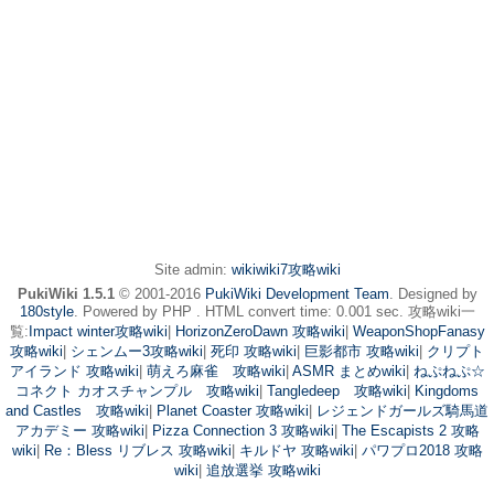
Site admin:
wikiwiki7攻略wiki
PukiWiki 1.5.1
© 2001-2016
PukiWiki Development Team
. Designed by
180style
. Powered by PHP . HTML convert time: 0.001 sec. 攻略wiki一
覧:
Impact winter攻略wiki
|
HorizonZeroDawn 攻略wiki
|
WeaponShopFanasy
攻略wiki
|
シェンムー3攻略wiki
|
死印 攻略wiki
|
巨影都市 攻略wiki
|
クリプト
アイランド 攻略wiki
|
萌えろ麻雀 攻略wiki
|
ASMR まとめwiki
|
ねぷねぷ☆
コネクト カオスチャンプル 攻略wiki
|
Tangledeep 攻略wiki
|
Kingdoms
and Castles 攻略wiki
|
Planet Coaster 攻略wiki
|
レジェンドガールズ騎馬道
アカデミー 攻略wiki
|
Pizza Connection 3 攻略wiki
|
The Escapists 2 攻略
wiki
|
Re：Bless リブレス 攻略wiki
|
キルドヤ 攻略wiki
|
パワプロ2018 攻略
wiki
|
追放選挙 攻略wiki