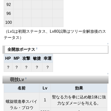
92
96
100
（Lv1は初期ステータス、Lv80以降はツリー全解放後のス
テータス）
↑
†
全開放ボーナス
HP
MP
攻撃
敏捷
幸運
？
？
？
？
？
↑
萌技Lv
†
名前
Lv
効果
聖なる力を拳に込め敵1体に強
1
螺旋噴進拳スパイ
力なダメージを与える。
ラル・ブロウ