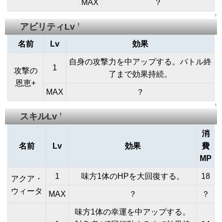
MAX
？
↑
アビリティLv
†
名前
Lv
効果
自身の攻撃力を中アップする。バトル終
1
攻撃の
了まで効果持続。
恩恵+
MAX
？
↑
スキルLv
†
消
名前
Lv
効果
費
MP
1
味方1体のHPを大回復する。
18
アクア・
ウィータ
MAX
？
？
味方1体の幸運を中アップする。