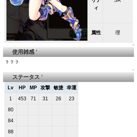
リテ
SR
ィ
属性
理
↑
使用雑感
†
？？？
↑
ステータス
†
Lv
HP
MP
攻撃
敏捷
幸運
1
453
71
31
26
23
80
84
88