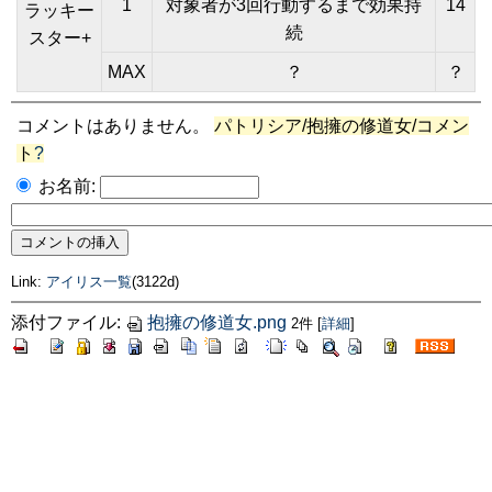
1
対象者が3回行動するまで効果持
14
ラッキー
続
スター+
MAX
？
？
コメントはありません。
パトリシア/抱擁の修道女/コメン
ト
?
お名前:
Link:
アイリス一覧
(3122d)
添付ファイル:
抱擁の修道女.png
2件
[
詳細
]