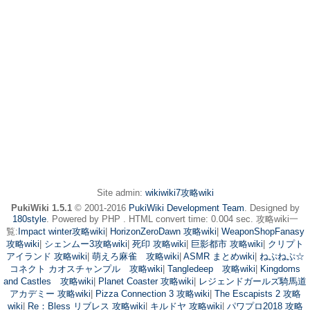
Site admin:
wikiwiki7攻略wiki
PukiWiki 1.5.1
© 2001-2016
PukiWiki Development Team
. Designed by
180style
. Powered by PHP . HTML convert time: 0.004 sec. 攻略wiki一
覧:
Impact winter攻略wiki
|
HorizonZeroDawn 攻略wiki
|
WeaponShopFanasy
攻略wiki
|
シェンムー3攻略wiki
|
死印 攻略wiki
|
巨影都市 攻略wiki
|
クリプト
アイランド 攻略wiki
|
萌えろ麻雀 攻略wiki
|
ASMR まとめwiki
|
ねぷねぷ☆
コネクト カオスチャンプル 攻略wiki
|
Tangledeep 攻略wiki
|
Kingdoms
and Castles 攻略wiki
|
Planet Coaster 攻略wiki
|
レジェンドガールズ騎馬道
アカデミー 攻略wiki
|
Pizza Connection 3 攻略wiki
|
The Escapists 2 攻略
wiki
|
Re：Bless リブレス 攻略wiki
|
キルドヤ 攻略wiki
|
パワプロ2018 攻略