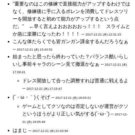
"重要なのはこの修練で直接能力がアップするわけでは
なく、修練後に手に入るポレンを消費してドレスツリ
ーを開放すると初めて能力がアップするという点
だ。" ←早く言えよおおおおおっ！！！ スライムと
か急に楽勝になったわ！！！！ --
2017-12-21 (木) 12:31:15
こんな体たらくでも皆ガンガン課金するんだろうなぁ
--
2017-12-21 (木) 15:43:52
始まったと思ったら終わっていた？バランス酷いらし
いし事前キャラのシーン見て撤退かなぁ --
2017-12-21 (木)
17:08:41
ドレス開放して合った調整すれば普通に戦えるよ
--
2017-12-21 (木) 17:15:47
(´・ω・｀)くそげ --
2017-12-21 (木) 18:03:21
ゲームとしてクソなのは否定しないが運営がクソ
というほうがより正しい気がする(´･ω･`) --
2017-12-
21 (木) 18:05:49
はまじ --
2017-12-21 (木) 21:03:56