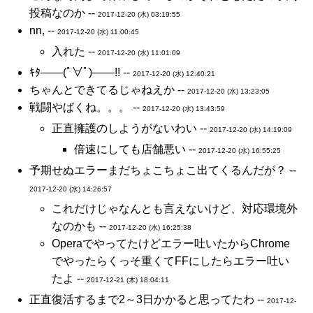
投稿なのか --
2017-12-20 (水) 03:19:55
nn, --
2017-12-20 (水) 11:00:45
入れた --
2017-12-20 (水) 11:01:09
ｷﾀ――(ﾟ∀ﾟ)――!! --
2017-12-20 (水) 12:40:21
ちゃんとできてるじゃねえか --
2017-12-20 (水) 13:23:05
戦闘やばくね。。。 --
2017-12-20 (水) 13:43:59
正直擁護のしようがないわい --
2017-12-20 (水) 14:19:09
倍速にしても店舗悪い --
2017-12-20 (水) 16:55:25
予期せぬエラーまだちょこちょこ出てくるんだが？ --
2017-12-20 (水) 14:26:57
これだけじゃなんとも言えないけど、対応環境外
なのかも --
2017-12-20 (水) 16:25:38
Operaでやってたけどエラー吐いたからChrome
でやったらくっそ重くてFFにしたらエラー吐い
たよ --
2017-12-21 (木) 18:04:11
正直復活するまで2～3日かかると思ってたわ --
2017-12-