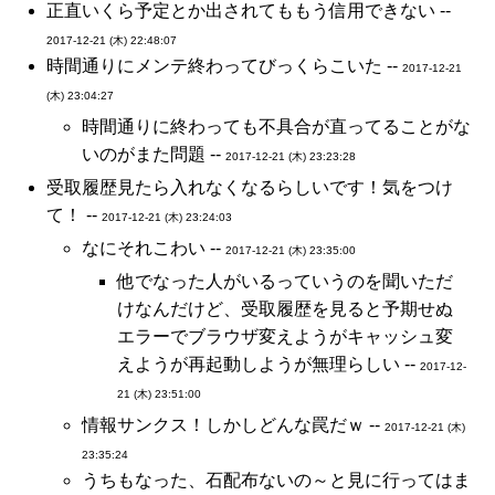
正直いくら予定とか出されてももう信用できない --
2017-12-21 (木) 22:48:07
時間通りにメンテ終わってびっくらこいた --
2017-12-21
(木) 23:04:27
時間通りに終わっても不具合が直ってることがな
いのがまた問題 --
2017-12-21 (木) 23:23:28
受取履歴見たら入れなくなるらしいです！気をつけ
て！ --
2017-12-21 (木) 23:24:03
なにそれこわい --
2017-12-21 (木) 23:35:00
他でなった人がいるっていうのを聞いただ
けなんだけど、受取履歴を見ると予期せぬ
エラーでブラウザ変えようがキャッシュ変
えようが再起動しようが無理らしい --
2017-12-
21 (木) 23:51:00
情報サンクス！しかしどんな罠だｗ --
2017-12-21 (木)
23:35:24
うちもなった、石配布ないの～と見に行ってはま