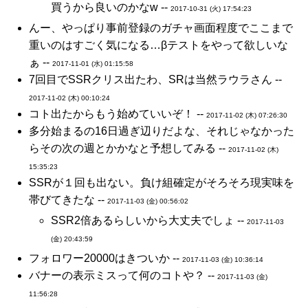
買うから良いのかなw --
2017-10-31 (火) 17:54:23
んー、やっぱり事前登録のガチャ画面程度でここまで
重いのはすごく気になる…βテストをやって欲しいな
ぁ --
2017-11-01 (水) 01:15:58
7回目でSSRクリス出たわ、SRは当然ラウラさん --
2017-11-02 (木) 00:10:24
コト出たからもう始めていいぞ！ --
2017-11-02 (木) 07:26:30
多分始まるの16日過ぎ辺りだよな、それじゃなかった
らその次の週とかかなと予想してみる --
2017-11-02 (木)
15:35:23
SSRが１回も出ない。負け組確定がそろそろ現実味を
帯びてきたな --
2017-11-03 (金) 00:56:02
SSR2倍あるらしいから大丈夫でしょ --
2017-11-03
(金) 20:43:59
フォロワー20000はきついか --
2017-11-03 (金) 10:36:14
バナーの表示ミスって何のコトや？ --
2017-11-03 (金)
11:56:28