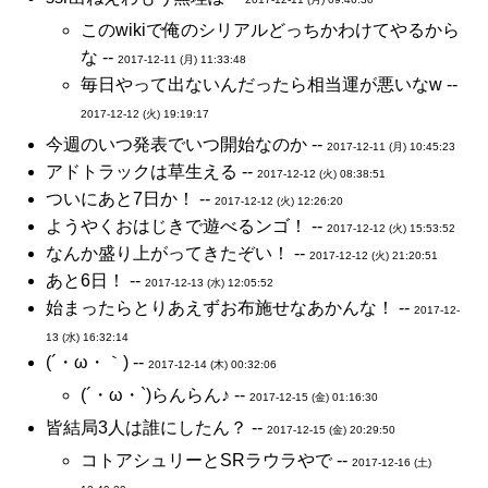
このwikiで俺のシリアルどっちかわけてやるから
な --
2017-12-11 (月) 11:33:48
毎日やって出ないんだったら相当運が悪いなw --
2017-12-12 (火) 19:19:17
今週のいつ発表でいつ開始なのか --
2017-12-11 (月) 10:45:23
アドトラックは草生える --
2017-12-12 (火) 08:38:51
ついにあと7日か！ --
2017-12-12 (火) 12:26:20
ようやくおはじきで遊べるンゴ！ --
2017-12-12 (火) 15:53:52
なんか盛り上がってきたぞい！ --
2017-12-12 (火) 21:20:51
あと6日！ --
2017-12-13 (水) 12:05:52
始まったらとりあえずお布施せなあかんな！ --
2017-12-
13 (水) 16:32:14
(´・ω・｀) --
2017-12-14 (木) 00:32:06
(´・ω・`)らんらん♪ --
2017-12-15 (金) 01:16:30
皆結局3人は誰にしたん？ --
2017-12-15 (金) 20:29:50
コトアシュリーとSRラウラやで --
2017-12-16 (土)