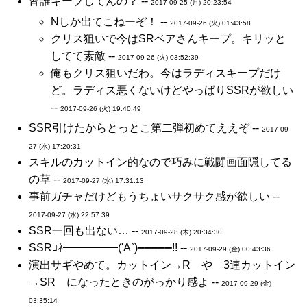
皆誰キープしてんの？ --
2017-09-25 (月) 20:23:54
Nしか出てこねーぞ！ --
2017-09-26 (火) 01:43:58
クリス狙いで今はSRベアさんキープ。キリッと
してて素敵 --
2017-09-26 (火) 03:52:39
俺もクリス狙いだわ。今はラディスキープだけ
ど。ラディス悪くないけどやっぱりSSRが欲しい
--
2017-09-26 (火) 19:40:49
SSR引けたからとっとこ第二弾初めてええぞ --
2017-09-
27 (水) 17:20:31
スキルのカットイン的なので巧みに戦闘画面隠してる
の草 --
2017-09-27 (水) 17:31:13
事前ガチャだけどもうちょいサクサク感が欲しい --
2017-09-27 (水) 22:57:39
SSR一回も出ない… --
2017-09-28 (木) 20:34:30
SSRｺﾈ━━━━━('A`)━━━━━!! --
2017-09-29 (金) 00:43:36
演出サギやめて。カットイン→R や 3連カットイン
→SR になったときのがっかり感よ --
2017-09-29 (金)
03:35:14