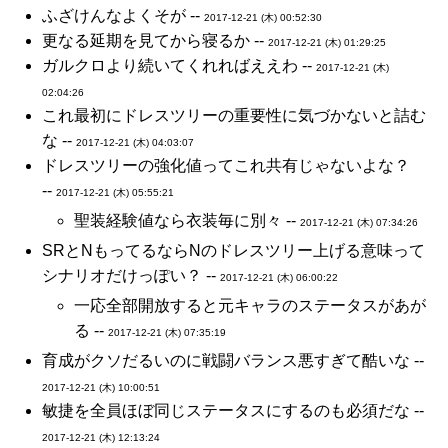
ふざけんなよくそが --
2017-12-21 (木) 00:52:30
更なる延期を見てから寝るか --
2017-12-21 (木) 01:29:25
ガルクロより続いてくれればええわ --
2017-12-21 (木)
02:04:26
これ最初にドレスツリーの重要性に気づかないと詰む
な --
2017-12-21 (木) 04:03:07
ドレスツリーの強化値ってこれ共有じゃないよな？
--
2017-12-21 (木) 05:55:21
聖装経験値なら衣装毎に別々 --
2017-12-21 (木) 07:34:26
SRとNもってるならNのドレスツリー上げる意味って
シナリオだけっぽい？ --
2017-12-21 (木) 06:00:22
一応全部開放すると元キャラのステータスがあが
る --
2017-12-21 (木) 07:35:19
育成がクソだるいのに戦闘バランス悪すぎて酷いな --
2017-12-21 (木) 10:00:51
敏捷を全員ほぼ同じステータスにするのも必須だな --
2017-12-21 (木) 12:13:24