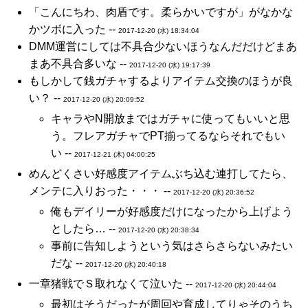
「こんにちわ、肉盾です。柔らかいですが」がなかな
かツボに入った --
2017-12-20 (水) 18:34:04
DMM運営にしては不具合少ないほうなんだだけどまあ
まあ不具合多いな --
2017-12-20 (水) 19:17:39
もしかして銭ガチャするよりアイテム交換のほうが良
い？ --
2017-12-20 (水) 20:09:52
キャラやN開放まではガチャに使ってもいいと思
う。フレアガチャでPT揃ってるならそれでもい
い --
2017-12-21 (木) 04:00:25
めんどくさい好感度アイテムぶち込む連打してたら、
メンテに入りおった・・・ --
2017-12-20 (水) 20:36:52
俺もデイリーが好感度だけになったから上げよう
としたら… --
2017-12-20 (水) 20:38:34
事前に告知しようという気はさらさらないみたい
だな --
2017-12-20 (水) 20:40:18
一章猪戦でＳ取れなくて泣いた --
2017-12-20 (水) 20:44:04
最初はそうだったが周回や育成してりゃそのうち