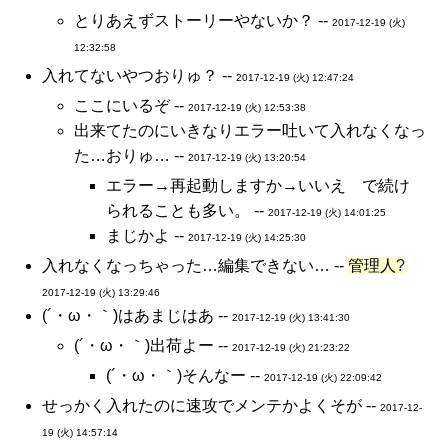
とりあえずストーリーやないか？ --
2017-12-19 (火)
12:32:58
入れてないやつおりゅ？ --
2017-12-19 (火) 12:47:24
ここにいるぞ --
2017-12-19 (火) 12:53:38
出来てたのにいきなりエラー吐いて入れなくなっ
た…おりゅ… --
2017-12-19 (火) 13:20:54
エラー→再起動しますか→いいえ で続け
られることも多い。 --
2017-12-19 (火) 14:01:25
まじかよ --
2017-12-19 (火) 14:25:30
入れなくなっちゃった…編集できない… --
管理人
?
2017-12-19 (火) 13:29:46
(´・ω・｀)はあまじはあ --
2017-12-19 (火) 13:41:30
(´・ω・｀)出荷よー --
2017-12-19 (火) 21:23:22
(´・ω・｀)そんなー --
2017-12-19 (火) 22:09:42
せっかく入れたのに速攻でメンテかよくそが --
2017-12-
19 (火) 14:57:14