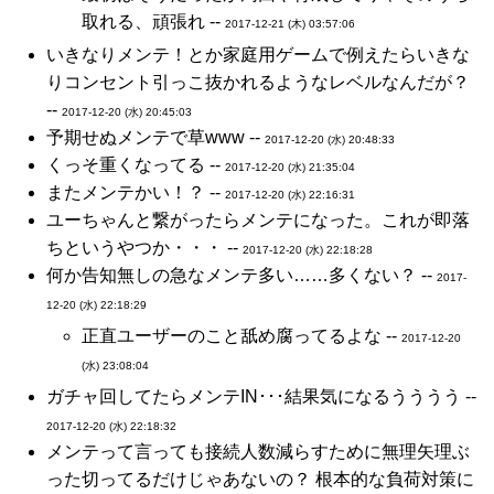
取れる、頑張れ --
2017-12-21 (木) 03:57:06
いきなりメンテ！とか家庭用ゲームで例えたらいきな
りコンセント引っこ抜かれるようなレベルなんだが？
--
2017-12-20 (水) 20:45:03
予期せぬメンテで草www --
2017-12-20 (水) 20:48:33
くっそ重くなってる --
2017-12-20 (水) 21:35:04
またメンテかい！？ --
2017-12-20 (水) 22:16:31
ユーちゃんと繋がったらメンテになった。これが即落
ちというやつか・・・ --
2017-12-20 (水) 22:18:28
何か告知無しの急なメンテ多い……多くない？ --
2017-
12-20 (水) 22:18:29
正直ユーザーのこと舐め腐ってるよな --
2017-12-20
(水) 23:08:04
ガチャ回してたらメンテIN･･･結果気になるうううう --
2017-12-20 (水) 22:18:32
メンテって言っても接続人数減らすために無理矢理ぶ
った切ってるだけじゃあないの？ 根本的な負荷対策に