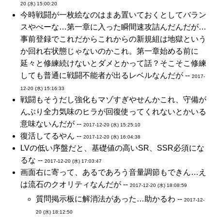
20 (水) 15:00:20
今時戦闘が一枚絵なのはまあ置いておくとしてバラン
スやべーな…第一章に入った瞬間速攻詰んだんだが…
事前登録でこれだからこれからの新規組は地獄という
か回れ右状態じゃないのかこれ。第一章始める前に
延々と修練続けないとダメとかって話？そこそこ修練
しても普通に戦闘不能者が出るレベルなんだが --
2017-
12-20 (水) 15:16:33
戦闘もそうだし強化もマゾすぎやせんかこれ、守備が
んぶり全力気味のヒラが回復使ってくれないとかいる
意味ないんだが --
2017-12-20 (水) 15:25:10
復活してるやん --
2017-12-20 (水) 16:04:38
LVの低い序盤だと、基礎値の高いSR、SSR必須にな
るな --
2017-12-20 (水) 17:03:47
画面右に寄って、あるであろう音量調節もできん…え
は流石のクオリティなんだが --
2017-12-20 (水) 18:08:59
質問掲示板に解消法があった…助かるわ --
2017-12-
20 (水) 18:12:50