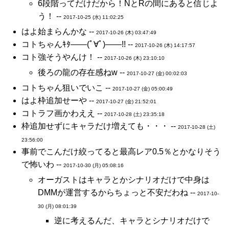
6段階ってだけだから！NとRの間にあると信じよ
う！ --
2017-10-25 (水) 11:02:25
はよ始まらんかな --
2017-10-26 (木) 03:47:49
コトちゃんｷﾀ――(ﾟ∀ﾟ)――!! --
2017-10-26 (木) 14:17:57
コト強そうやんけ！ --
2017-10-26 (木) 23:10:10
後ろの龍の存在感ねw --
2017-10-27 (金) 00:02:03
コトちゃん狙いでいこ --
2017-10-27 (金) 05:00:49
はよ枠追加せーや --
2017-10-27 (金) 21:52:01
コトラフ画かわええ --
2017-10-28 (土) 23:35:18
枠追加せずにキャラだけ増えても・・・ --
2017-10-28 (土)
23:56:00
事前でこんだけ絞ってると最高レア0.5％とかなりそう
で怖いわ --
2017-10-30 (月) 05:08:16
オーガストはキャラとかシナリオだけで中身は
DMMが運営するからちょっと不安だわね --
2017-10-
30 (月) 08:01:39
逆に考えるんだ、キャラとシナリオだけで