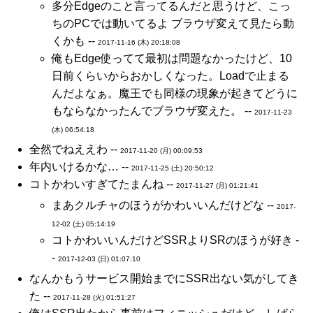
多分Edgeのこと言ってるんだと思うけど、こっ
ちのPCでは動いてるよ ブラウザ変えて見たら動
くかも --
2017-11-16 (木) 20:18:08
俺もEdge使ってて最初は問題なかったけど、10
日前くらいからおかしくなった。Loadで止まる
んだよなぁ。魔王でも同様の現象が起きてどうに
もならなかったんでブラウザ変えた。 --
2017-11-23
(木) 06:54:18
全然でねええわ --
2017-11-20 (月) 00:09:53
年内いけるかな… --
2017-11-25 (土) 20:50:12
コトかわいすぎてたまんね --
2017-11-27 (月) 01:21:41
まあクルチャのほうがかわいいんだけどな --
2017-
12-02 (土) 05:14:19
コトかわいいんだけどSSRよりSRのほうが好き -
-
2017-12-03 (日) 01:07:10
なんかもうサービス開始までにSSR出ない気がしてき
た --
2017-11-28 (火) 01:51:27