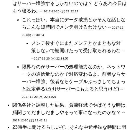
はサーバー増強するしかないのでは？ どうあれ今日は
もう寝るわ;; --
2017-12-20 (水) 22:22:17
これっぽい。本当にデータ破損とかそんな話しな
らこんな短時間でメンテ明けるわけない --
2017-12-
20 (水) 22:30:34
メンテ後すぐにまたメンテとかまともな対
策しないで鯖開けたって受け取られるわな -
-
2017-12-20 (水) 22:38:57
限界なのがサーバーの処理能力なのか、ネットワ
ークの通信量なのかで対応変わるよ。前者ならサ
ーバー増強、後者ならケーブルぶっさしてちょっ
と設定弄るだけ(サーバーにもよると思うけど) --
2017-12-20 (水) 22:41:21
関係各社と調整した結果、負荷軽減でやばそうな時は
鯖閉じてだましだましやるって事になったのかな？ --
2017-12-20 (水) 22:42:31
23時半に開けるらしいぞ。そんな中途半端な時間に開