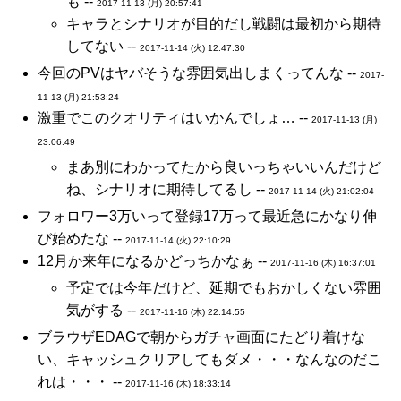
も --
2017-11-13 (月) 20:57:41
キャラとシナリオが目的だし戦闘は最初から期待
してない --
2017-11-14 (火) 12:47:30
今回のPVはヤバそうな雰囲気出しまくってんな --
2017-
11-13 (月) 21:53:24
激重でこのクオリティはいかんでしょ… --
2017-11-13 (月)
23:06:49
まあ別にわかってたから良いっちゃいいんだけど
ね、シナリオに期待してるし --
2017-11-14 (火) 21:02:04
フォロワー3万いって登録17万って最近急にかなり伸
び始めたな --
2017-11-14 (火) 22:10:29
12月か来年になるかどっちかなぁ --
2017-11-16 (木) 16:37:01
予定では今年だけど、延期でもおかしくない雰囲
気がする --
2017-11-16 (木) 22:14:55
ブラウザEDAGで朝からガチャ画面にたどり着けな
い、キャッシュクリアしてもダメ・・・なんなのだこ
れは・・・ --
2017-11-16 (木) 18:33:14