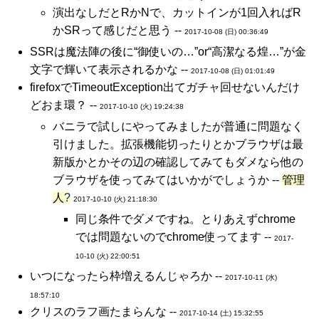
演出なしだとRかNで、カットインが1回入ればR
かSRって感じだと思う --
2017-10-08 (日) 00:36:49
SSRは魔法陣の後に“御使いの…”or“高潔なる煌…”が金
文字で輝いて表示されるかな --
2017-10-08 (日) 01:01:49
firefoxでTimeoutException出てガチャ回せないんだけ
どおま環？ --
2017-10-10 (火) 19:24:38
バニラで試しにやってみましたが普通に問題なく
引けました。拡張機能切ったりとかブラウザは最
新版かとかその辺の確認してみてもダメなら他の
ブラウザを使ってみてはいかがでしょうか --
管理
人
?
2017-10-10 (火) 21:18:30
同じ条件でダメですね。とりあえずchrome
では問題ないのでchrome使ってます --
2017-
10-10 (火) 22:00:51
いつになったら枠増えるんじゃろか --
2017-10-11 (水)
18:57:10
クリスのラフ画たまらんな --
2017-10-14 (土) 15:32:55