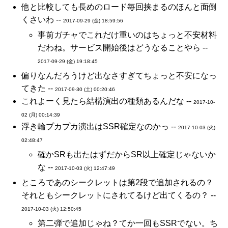
他と比較しても長めのロード毎回挟まるのほんと面倒
くさいわ --
2017-09-29 (金) 18:59:56
事前ガチャでこれだけ重いのはちょっと不安材料
だわね。サービス開始後はどうなることやら --
2017-09-29 (金) 19:18:45
偏りなんだろうけど出なさすぎてちょっと不安になっ
てきた --
2017-09-30 (土) 00:20:46
これよーく見たら結構演出の種類あるんだな --
2017-10-
02 (月) 00:14:39
浮き輪プカプカ演出はSSR確定なのかっ --
2017-10-03 (火)
02:48:47
確かSRも出たはずだからSR以上確定じゃないか
な --
2017-10-03 (火) 12:47:49
ところであのシークレットは第2段で追加されるの？
それともシークレットにされてるけど出てくるの？ --
2017-10-03 (火) 12:50:45
第二弾で追加じゃね？てか一回もSSRでない。ち