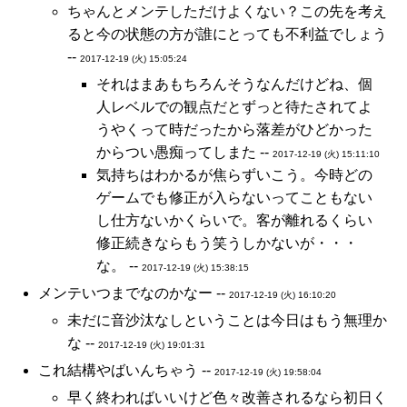
ちゃんとメンテしただけよくない？この先を考え
ると今の状態の方が誰にとっても不利益でしょう
--
2017-12-19 (火) 15:05:24
それはまあもちろんそうなんだけどね、個
人レベルでの観点だとずっと待たされてよ
うやくって時だったから落差がひどかった
からつい愚痴ってしまた --
2017-12-19 (火) 15:11:10
気持ちはわかるが焦らずいこう。今時どの
ゲームでも修正が入らないってこともない
し仕方ないかくらいで。客が離れるくらい
修正続きならもう笑うしかないが・・・
な。 --
2017-12-19 (火) 15:38:15
メンテいつまでなのかなー --
2017-12-19 (火) 16:10:20
未だに音沙汰なしということは今日はもう無理か
な --
2017-12-19 (火) 19:01:31
これ結構やばいんちゃう --
2017-12-19 (火) 19:58:04
早く終わればいいけど色々改善されるなら初日く