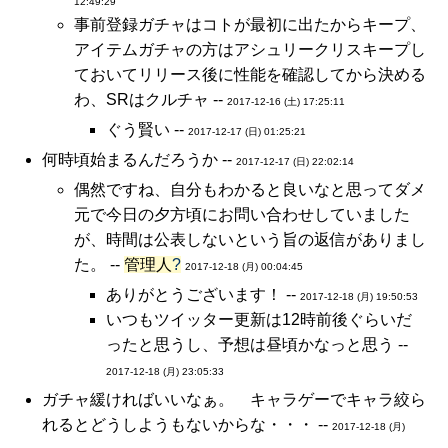
12:49:29
事前登録ガチャはコトが最初に出たからキープ、
アイテムガチャの方はアシュリークリスキープし
ておいてリリース後に性能を確認してから決める
わ、SRはクルチャ --
2017-12-16 (土) 17:25:11
ぐう賢い --
2017-12-17 (日) 01:25:21
何時頃始まるんだろうか --
2017-12-17 (日) 22:02:14
偶然ですね、自分もわかると良いなと思ってダメ
元で今日の夕方頃にお問い合わせしていました
が、時間は公表しないという旨の返信がありまし
た。 --
管理人
?
2017-12-18 (月) 00:04:45
ありがとうございます！ --
2017-12-18 (月) 19:50:53
いつもツイッター更新は12時前後ぐらいだ
ったと思うし、予想は昼頃かなっと思う --
2017-12-18 (月) 23:05:33
ガチャ緩ければいいなぁ。 キャラゲーでキャラ絞ら
れるとどうしようもないからな・・・ --
2017-12-18 (月)