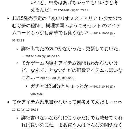
いいと、中身はあげちゃってもいいさと考
えるんだ --
2017-11-02 (木) 00:23:41
11/15発売予定の「あいりすミスティリア！-少女のつ
むぐ夢の秘跡-」樹理学園へようこそセット のアイテ
ムコードもう少し豪華でも良くない? --
2017-10-30 (月)
07:43:13
詳細出てたの気づかなかった…更新しておいた。
--
2017-10-30 (月) 08:04:20
てかゲーム内容もアイテム効能もわからないけ
ど、なんてことないただの消費アイテムっぽいな
これ… --
2017-10-30 (月) 08:06:30
ガチャは3回分とちょっとか --
2017-10-30 (月)
08:07:31
てかアイテム効果書かないって何考えてんだよ --
2017-
10-31 (火) 12:59:58
詳細書けないなら何に使うかだけでも載せてくれ
れば良いのにね。まあ買う人はそんなの関係なく