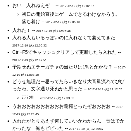
おい！入れねえぞ！ --
2017-12-19 (火) 12:02:37
初日の開始直後にゲームできるわけなかろう。
落ち着け --
2017-12-19 (火) 12:05:18
入れた！ --
2017-12-19 (火) 12:05:46
入れる人もいるっぽいのに入れなくて萎えてきた --
2017-12-19 (火) 12:06:32
Ctrl+F5でキャッシュクリアして更新したら入れた --
2017-12-19 (火) 12:07:51
予期せぬエラーガチャの当たりは1%とかかな？ --
2017-
12-19 (火) 12:08:18
どうせ無理だー思ってたらいきなり大音量流れてびび
ったわ。文字通り死ぬかと思った --
2017-12-19 (火) 12:12:05
ﾃﾃﾃﾝ!!! --
2017-12-19 (火) 12:33:33
うおおおおおおおおおお覇権とったぞおおおお --
2017-
12-19 (火) 12:24:45
入れたがとりあえず何していいかわからん 音はでか
かったな 俺もビビった --
2017-12-19 (火) 12:30:47