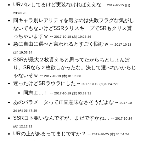
URバレしてるけど実装なければええな --
2017-10-15 (日)
23:48:20
同キャラ別レアリティを選ぶのは失敗フラグな気がし
ないでもないけどSSRクリスキープでSRもクリス貰
っちゃいますｗ --
2017-10-18 (水) 19:25:46
急に自由に選べと言われるとすごく悩むｗ --
2017-10-18
(水) 19:53:24
SSRが最大２枚貰えると思ってたからちとしょんぼ
り。SRなら２枚欲しかったな。決して選べないからじ
ゃないぞｗ --
2017-10-19 (木) 01:05:38
迷ったけどSRラウラにした --
2017-10-19 (木) 01:47:29
同志よ…！ --
2017-10-19 (木) 03:39:31
あのパラメータって正直意味なさそうだよな --
2017-10-
24 (火) 06:47:49
SSRコト狙いなんですが、まだですかね… --
2017-10-24
(火) 12:12:32
URの上があるってまじですか？ --
2017-10-25 (水) 04:54:24