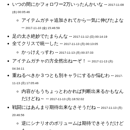
いつの間にかフォロワー2万いったんかいな --
2017-11-08
(水) 00:05:46
アイテムガチャ追加されてから一気に伸びたよな
--
2017-11-10 (金) 15:46:59
足の太さ絶妙でたまらんな --
2017-11-12 (日) 00:14:19
全てクリスで統一した --
2017-11-13 (月) 00:13:05
かっけえっすわ --
2017-11-13 (月) 00:37:33
アイテムガチャの方全然出ねーぞ！ --
2017-11-13 (月)
04:34:11
重ねるべきか３つとも別キャラにするか悩むわ --
2017-
11-13 (月) 17:05:46
内容がもうちょっとわかれば判断出来るかもなん
だけどね～ --
2017-11-13 (月) 18:52:02
戦闘にはあんまり期待出来なさそうだね --
2017-11-13 (月)
20:46:56
逆にシナリオのボリュームは期待できそうだけど