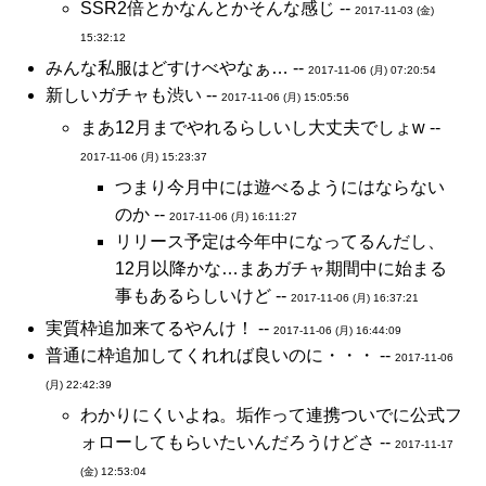
SSR2倍とかなんとかそんな感じ --
2017-11-03 (金)
15:32:12
みんな私服はどすけべやなぁ… --
2017-11-06 (月) 07:20:54
新しいガチャも渋い --
2017-11-06 (月) 15:05:56
まあ12月までやれるらしいし大丈夫でしょw --
2017-11-06 (月) 15:23:37
つまり今月中には遊べるようにはならない
のか --
2017-11-06 (月) 16:11:27
リリース予定は今年中になってるんだし、
12月以降かな…まあガチャ期間中に始まる
事もあるらしいけど --
2017-11-06 (月) 16:37:21
実質枠追加来てるやんけ！ --
2017-11-06 (月) 16:44:09
普通に枠追加してくれれば良いのに・・・ --
2017-11-06
(月) 22:42:39
わかりにくいよね。垢作って連携ついでに公式フ
ォローしてもらいたいんだろうけどさ --
2017-11-17
(金) 12:53:04