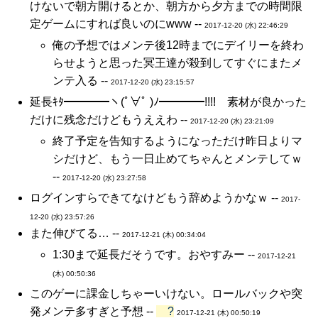
けないで朝方開けるとか、朝方から夕方までの時間限
定ゲームにすれば良いのにwww --
2017-12-20 (水) 22:46:29
俺の予想ではメンテ後12時までにデイリーを終わ
らせようと思った冥王達が殺到してすぐにまたメ
ンテ入る --
2017-12-20 (水) 23:15:57
延長ｷﾀ━━━━ヽ(ﾟ∀ﾟ )ﾉ━━━━!!!! 素材が良かった
だけに残念だけどもうええわ --
2017-12-20 (水) 23:21:09
終了予定を告知するようになっただけ昨日よりマ
シだけど、もう一日止めてちゃんとメンテしてｗ
--
2017-12-20 (水) 23:27:58
ログインすらできてなけどもう辞めようかなｗ --
2017-
12-20 (水) 23:57:26
また伸びてる… --
2017-12-21 (木) 00:34:04
1:30まで延長だそうです。おやすみー --
2017-12-21
(木) 00:50:36
このゲーに課金しちゃーいけない。ロールバックや突
発メンテ多すぎと予想 --
?
2017-12-21 (木) 00:50:19