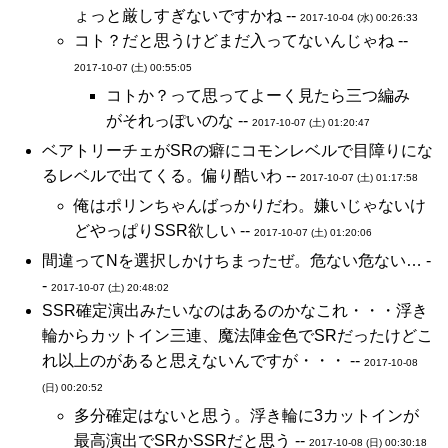
ょっと厳しすぎないですかね --
2017-10-04 (水) 00:26:33
コト？だと思うけどまだ入ってないんじゃね --
2017-10-07 (土) 00:55:05
コトか？って思ってよーく見たら三つ編み
がそれっぽいのな --
2017-10-07 (土) 01:20:47
ベアトリーチェがSRの癖にコモンレベルで目障りにな
るレベルで出てくる。偏り酷いわ --
2017-10-07 (土) 01:17:58
俺はポリンちゃんばっかりだわ。嫌いじゃないけ
どやっぱりSSR欲しい --
2017-10-07 (土) 01:20:06
間違ってNを選択しかけちまったぜ。危ない危ない… -
-
2017-10-07 (土) 20:48:02
SSR確定演出みたいなのはあるのかなこれ・・・浮き
輪からカットイン三連、魔法陣金色でSRだったけどこ
れ以上のがあると思えないんですが・・・ --
2017-10-08
(日) 00:20:52
多分確定はないと思う。浮き輪に3カットインが
最高演出でSRかSSRだと思う --
2017-10-08 (日) 00:30:18