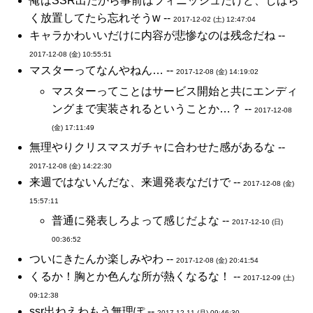
俺はSSR出たから事前はフィニッシュだけど、しばら
く放置してたら忘れそうw --
2017-12-02 (土) 12:47:04
キャラかわいいだけに内容が悲惨なのは残念だね --
2017-12-08 (金) 10:55:51
マスターってなんやねん… --
2017-12-08 (金) 14:19:02
マスターってことはサービス開始と共にエンディ
ングまで実装されるということか…？ --
2017-12-08
(金) 17:11:49
無理やりクリスマスガチャに合わせた感があるな --
2017-12-08 (金) 14:22:30
来週ではないんだな、来週発表なだけで --
2017-12-08 (金)
15:57:11
普通に発表しろよって感じだよな --
2017-12-10 (日)
00:36:52
ついにきたんか楽しみやわ --
2017-12-08 (金) 20:41:54
くるか！胸とか色んな所が熱くなるな！ --
2017-12-09 (土)
09:12:38
ssr出ねえわもう無理ぽ --
2017-12-11 (月) 09:46:30