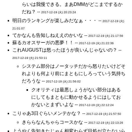
らいは我慢できる。まあDMMがどこまでするか
だね？ --
2017-12-19 (火) 20:23:24
明日のランキングが楽しみだなぁ・・・ --
2017-12-19 (火)
21:01:07
てかなんも告知しねええのかいな --
2017-12-19 (火) 21:17:56
蘇るカオスサーガの悪夢！！ --
2017-12-19 (火) 21:22:36
これAUGUSTは怒ったほうが良いんじゃないの？ --
2017-12-19 (火) 21:53:11
システム部分はノータッチだから怒りたいけどそ
れよりも何より前にまともにしろっていう気持ち
だろうな --
2017-12-19 (火) 21:56:02
クオリティは最悪しょうがない部分はある
にしてもまともに動かせるようにはしてお
かないとまずいよな --
2017-12-19 (火) 22:12:24
こりゃあ3日ぐらいメンテかな？ --
2017-12-19 (火) 21:57:50
きららなんちゃらコースかな --
2017-12-19 (火) 22:13:26
ようやく告知きたじゃん相変わらず目処が立たないら