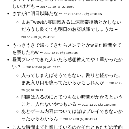
しいけども --
2017-12-19 (火) 22:15:59
さすがに明日以降だな～ --
2017-12-19 (火) 23:36:05
まあTweetの雰囲気みるに深夜帯復活とかしない
だろうし良くても明日のお昼以降でしょうね --
2017-12-19 (火) 23:41:28
うっきうきで帰ってきたらメンテとかw見た瞬間全て
を察したわw --
2017-12-19 (火) 23:53:35
昼間プレイできた人いたら感想教えてや！重かったか
い？ --
2017-12-20 (水) 01:02:20
入ってしまえばそうでもない。割りと軽かった。
まあ入り口を絞ってたからかもしれんが --
2017-12-
20 (水) 02:39:19
問題は入るのにとてつもない時間がかかるという
こと。入れないやつもいる --
2017-12-20 (水) 02:40:56
あとゲーム内容についてはほぼプレイできないか
ったからわからん --
2017-12-20 (水) 02:41:24
こんな時間まで作業しているのかそれともただの予約