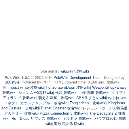
Site admin:
wikiwiki7攻略wiki
PukiWiki 1.5.1
© 2001-2016
PukiWiki Development Team
. Designed by
180style
. Powered by PHP . HTML convert time: 0.160 sec. 攻略wiki一
覧:
Impact winter攻略wiki
|
HorizonZeroDawn 攻略wiki
|
WeaponShopFanasy
攻略wiki
|
シェンムー3攻略wiki
|
死印 攻略wiki
|
巨影都市 攻略wiki
|
クリプト
アイランド 攻略wiki
|
萌えろ麻雀 攻略wiki
|
ASMR まとめwiki
|
ねぷねぷ☆
コネクト カオスチャンプル 攻略wiki
|
Tangledeep 攻略wiki
|
Kingdoms
and Castles 攻略wiki
|
Planet Coaster 攻略wiki
|
レジェンドガールズ騎馬道
アカデミー 攻略wiki
|
Pizza Connection 3 攻略wiki
|
The Escapists 2 攻略
wiki
|
Re：Bless リブレス 攻略wiki
|
キルドヤ 攻略wiki
|
パワプロ2018 攻略
wiki
|
追放選挙 攻略wiki