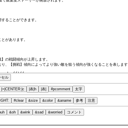
|>|CENTER:|c
|表|h
|表|
#pcomment
太字
IGHT:
#clear
&size
&color
&aname
参考
注意
huh
&oh
&wink
&sad
&worried
コメント