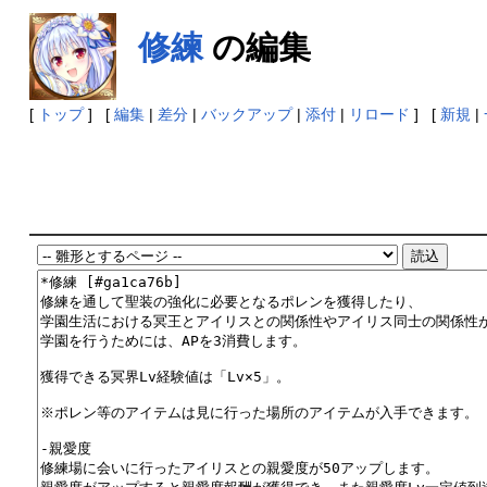
修練
の編集
[
トップ
] [
編集
|
差分
|
バックアップ
|
添付
|
リロード
] [
新規
|