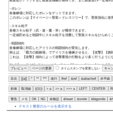
タイムスタンプを変更しない
目次
[[a]]
*
**
***
改行
#ref
&ref
&attachref
水平線
斜体
取消線
((注))
> a
>> a
>>> a
LEFT:
CENTER:
R
警告
メモ
OK
NG
未検証
&heart
&smile
&bigsmile
&
テキスト整形のルールを表示する