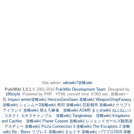
Site admin:
wikiwiki7攻略wiki
PukiWiki 1.5.1
© 2001-2016
PukiWiki Development Team
. Designed by
180style
. Powered by PHP . HTML convert time: 0.003 sec. 攻略wiki一
覧:
Impact winter攻略wiki
|
HorizonZeroDawn 攻略wiki
|
WeaponShopFanasy
攻略wiki
|
シェンムー3攻略wiki
|
死印 攻略wiki
|
巨影都市 攻略wiki
|
クリプト
アイランド 攻略wiki
|
萌えろ麻雀 攻略wiki
|
ASMR まとめwiki
|
ねぷねぷ☆
コネクト カオスチャンプル 攻略wiki
|
Tangledeep 攻略wiki
|
Kingdoms
and Castles 攻略wiki
|
Planet Coaster 攻略wiki
|
レジェンドガールズ騎馬道
アカデミー 攻略wiki
|
Pizza Connection 3 攻略wiki
|
The Escapists 2 攻略
wiki
|
Re：Bless リブレス 攻略wiki
|
キルドヤ 攻略wiki
|
パワプロ2018 攻略