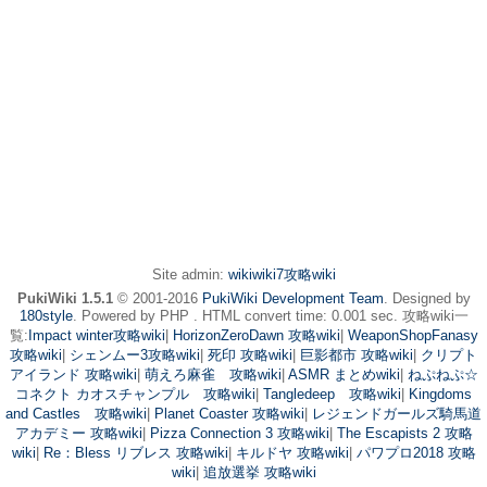
Site admin:
wikiwiki7攻略wiki
PukiWiki 1.5.1
© 2001-2016
PukiWiki Development Team
. Designed by
180style
. Powered by PHP . HTML convert time: 0.001 sec. 攻略wiki一
覧:
Impact winter攻略wiki
|
HorizonZeroDawn 攻略wiki
|
WeaponShopFanasy
攻略wiki
|
シェンムー3攻略wiki
|
死印 攻略wiki
|
巨影都市 攻略wiki
|
クリプト
アイランド 攻略wiki
|
萌えろ麻雀 攻略wiki
|
ASMR まとめwiki
|
ねぷねぷ☆
コネクト カオスチャンプル 攻略wiki
|
Tangledeep 攻略wiki
|
Kingdoms
and Castles 攻略wiki
|
Planet Coaster 攻略wiki
|
レジェンドガールズ騎馬道
アカデミー 攻略wiki
|
Pizza Connection 3 攻略wiki
|
The Escapists 2 攻略
wiki
|
Re：Bless リブレス 攻略wiki
|
キルドヤ 攻略wiki
|
パワプロ2018 攻略
wiki
|
追放選挙 攻略wiki