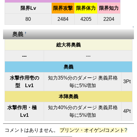
限界Lv
限界攻撃
限界体力
限界知力
80
2484
4205
2204
↑
奥義
†
総大将奥義
---
---
奥義
水撃作用壱の
知力35%分のダメージ 奥義昇格
3Pt
型 Lv1
毎に5%増加
本陣奥義
水撃作用・極
知力40%分のダメージ 奥義昇格
4Pt
Lv1
毎に5%増加
コメントはありません。
プリンツ・オイゲン/コメント
?