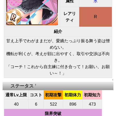
属性
水
レアリ
R
ティ
紹介
甘え上手でわがままだが、愛嬌たっぷり振る舞う姿は憎
めない。
機転が利くが、考えが顔に出やすく、取引や交渉は不向
き。
「コーチ！これから自主練に付き合って！お願い、お願
い～！」
↑
ステータス
†
通常Lv上限
コスト
初期攻撃
初期体力
初期知力
40
6
522
896
473
限界突破