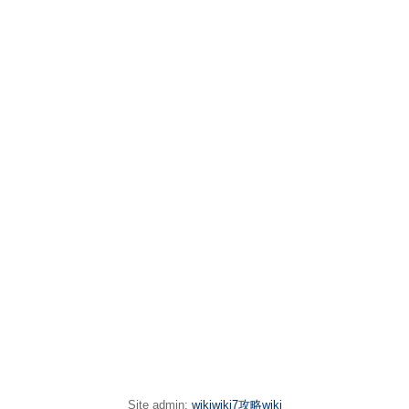
Site admin:
wikiwiki7攻略wiki