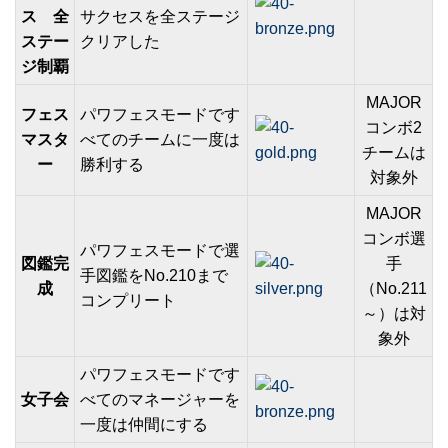
ス 全
サクセスを全ステージ
ステー
クリアした
ジ制覇
MAJOR
フェス
パワフェスモードです
コンボ2
マスタ
べてのチームに一度は
チームは
ー
勝利する
対象外
MAJOR
コンボ選
パワフェスモードで選
図鑑完
手
手図鑑をNo.210まで
成
（No.211
コンプリート
～）は対
象外
パワフェスモードです
女子会
べてのマネージャーを
一度は仲間にする