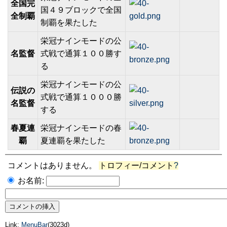
全国完
国４９ブロックで全国
全制覇
制覇を果たした
栄冠ナインモードの公
名監督
式戦で通算１００勝す
る
栄冠ナインモードの公
伝説の
式戦で通算１０００勝
名監督
する
春夏連
栄冠ナインモードの春
覇
夏連覇を果たした
コメントはありません。
トロフィー/コメント
?
お名前:
Link:
MenuBar
(3023d)