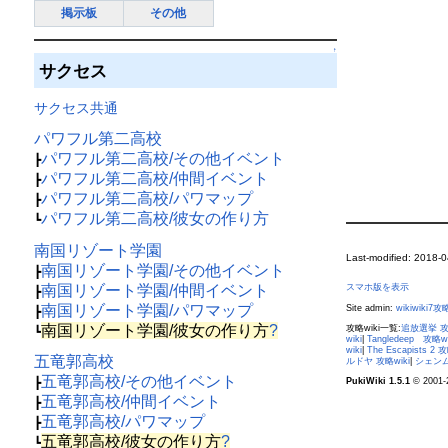
掲示板
その他
↑
サクセス
サクセス共通
パワフル第二高校
パワフル第二高校/その他イベント
┣
パワフル第二高校/仲間イベント
┣
パワフル第二高校/パワマップ
┣
パワフル第二高校/彼女の作り方
┗
南国リゾート学園
Last-modified: 2018-
南国リゾート学園/その他イベント
┣
南国リゾート学園/仲間イベント
スマホ版を表示
┣
南国リゾート学園/パワマップ
Site admin:
wikiwiki7攻略
┣
南国リゾート学園/彼女の作り方
?
攻略wiki一覧:
追放選挙 攻略
┗
wiki
|
Tangledeep 攻略wi
wiki
|
The Escapists 2 
五竜郭高校
ルドヤ 攻略wiki
|
シェンム
五竜郭高校/その他イベント
PukiWiki 1.5.1
© 2001-
┣
五竜郭高校/仲間イベント
┣
五竜郭高校/パワマップ
┣
五竜郭高校/彼女の作り方
?
┗