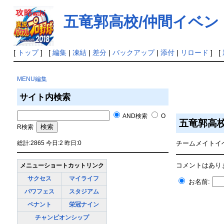
五竜郭高校/仲間イベン
[
トップ
] [
編集
|
凍結
|
差分
|
バックアップ
|
添付
|
リロード
] [
MENU編集
サイト内検索
AND検索
O
五竜郭高
R検索
総計:2865 今日:2 昨日:0
チームメイトイ
コメントはあり
メニューショートカットリンク
サクセス
マイライフ
お名前:
パワフェス
スタジアム
ペナント
栄冠ナイン
チャンピオンシップ