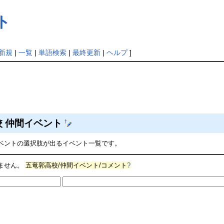
ト
新規
|
一覧
|
単語検索
|
最終更新
|
ヘルプ
]
校 仲間イベント
†
ベントの選択肢が出るイベント一覧です。
ません。
五竜郭高校/仲間イベント/コメント
?