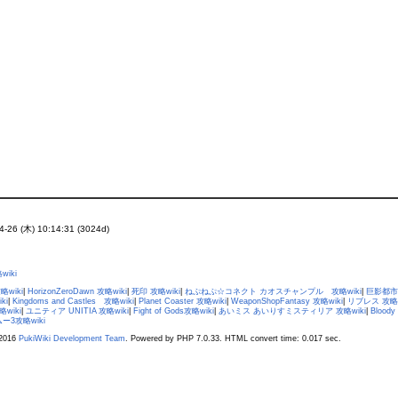
04-26 (木) 10:14:31 (3024d)
wiki
wiki
|
HorizonZeroDawn 攻略wiki
|
死印 攻略wiki
|
ねぷねぷ☆コネクト カオスチャンプル 攻略wiki
|
巨影都市 
ki
|
Kingdoms and Castles 攻略wiki
|
Planet Coaster 攻略wiki
|
WeaponShopFantasy 攻略wiki
|
リブレス 攻略w
攻略wiki
|
ユニティア UNITIA 攻略wiki
|
Fight of Gods攻略wiki
|
あいミス あいりすミスティリア 攻略wiki
|
Bloody
ー3攻略wiki
2016
PukiWiki Development Team
. Powered by PHP 7.0.33. HTML convert time: 0.017 sec.