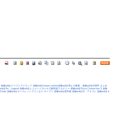
攻略wiki
|
クリプトアイランド 攻略wiki
|
Impact winter攻略wiki
|
萌えろ麻雀 攻略wiki
|
ASMR まとめ
iki
|
Re：Legend 攻略wiki
|
レジェンドガールズ騎馬道アカデミー 攻略wiki
|
Pizza Connection 3 攻略
 Chain 攻略wiki
|
サークレットプリンセス サープリ 攻略wiki
|
装甲娘 攻略wiki
|
IS・アキブレ 攻略wiki
|
キ