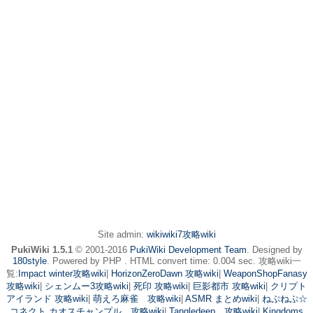
Site admin:
wikiwiki7攻略wiki
PukiWiki 1.5.1
© 2001-2016
PukiWiki Development Team
. Designed by
180style
. Powered by PHP . HTML convert time: 0.004 sec. 攻略wiki一
覧:
Impact winter攻略wiki
|
HorizonZeroDawn 攻略wiki
|
WeaponShopFanasy
攻略wiki
|
シェンムー3攻略wiki
|
死印 攻略wiki
|
巨影都市 攻略wiki
|
クリプト
アイランド 攻略wiki
|
萌えろ麻雀 攻略wiki
|
ASMR まとめwiki
|
ねぷねぷ☆
コネクト カオスチャンプル 攻略wiki
|
Tangledeep 攻略wiki
|
Kingdoms