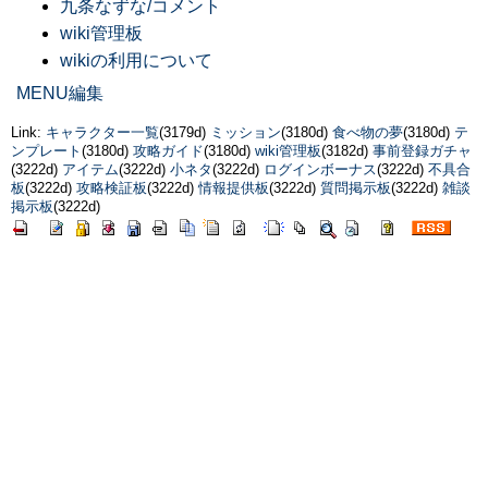
九条なずな/コメント
wiki管理板
wikiの利用について
MENU編集
Link:
キャラクター一覧
(3179d)
ミッション
(3180d)
食べ物の夢
(3180d)
テ
ンプレート
(3180d)
攻略ガイド
(3180d)
wiki管理板
(3182d)
事前登録ガチャ
(3222d)
アイテム
(3222d)
小ネタ
(3222d)
ログインボーナス
(3222d)
不具合
板
(3222d)
攻略検証板
(3222d)
情報提供板
(3222d)
質問掲示板
(3222d)
雑談
掲示板
(3222d)