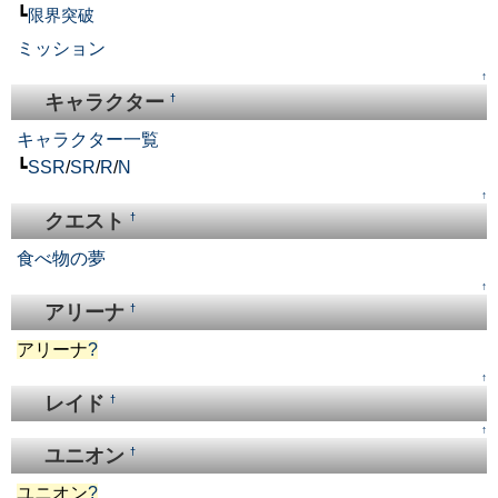
┗
限界突破
ミッション
↑
キャラクター
†
キャラクター一覧
┗
SSR
/
SR
/
R
/
N
↑
クエスト
†
食べ物の夢
↑
アリーナ
†
アリーナ
?
↑
レイド
†
↑
ユニオン
†
ユニオン
?