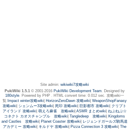
Site admin:
wikiwiki7攻略wiki
PukiWiki 1.5.1
© 2001-2016
PukiWiki Development Team
. Designed by
180style
. Powered by PHP . HTML convert time: 0.012 sec. 攻略wiki一
覧:
Impact winter攻略wiki
|
HorizonZeroDawn 攻略wiki
|
WeaponShopFanasy
攻略wiki
|
シェンムー3攻略wiki
|
死印 攻略wiki
|
巨影都市 攻略wiki
|
クリプト
アイランド 攻略wiki
|
萌えろ麻雀 攻略wiki
|
ASMR まとめwiki
|
ねぷねぷ☆
コネクト カオスチャンプル 攻略wiki
|
Tangledeep 攻略wiki
|
Kingdoms
and Castles 攻略wiki
|
Planet Coaster 攻略wiki
|
レジェンドガールズ騎馬道
アカデミー 攻略wiki
|
キルドヤ 攻略wiki
|
Pizza Connection 3 攻略wiki
|
The