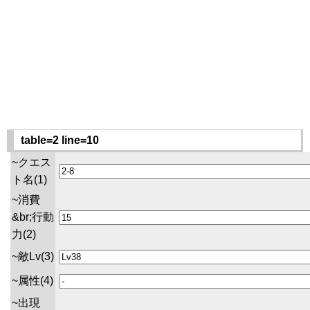
table=2 line=10
~クエス
ト名(1)
~消費
&br;行動
力(2)
~敵Lv(3)
~属性(4)
~出現