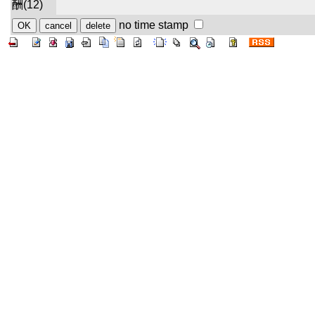
酬(12)
no time stamp