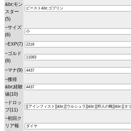
&br;モン
スター
(5)
~サイズ
(6)
~EXP(7)
~ゴルド
(8)
~マナ(9)
~獲得
&br;経験
値(10)
~ドロッ
プ(11)
~初回ク
リア報