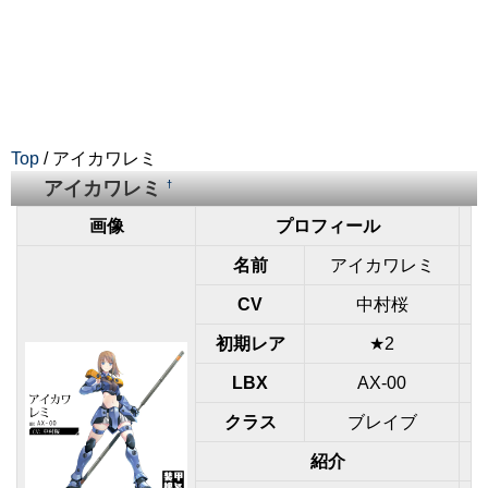
Top
/ アイカワレミ
アイカワレミ
†
画像
プロフィール
名前
アイカワレミ
CV
中村桜
初期レア
★2
LBX
AX-00
クラス
ブレイブ
紹介