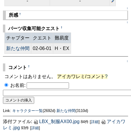
-
-
↑
†
所感
↑
†
パーツ収集可能クエスト
チャプター
クエスト
難易度
新たな仲間
02-06-01
H・EX
↑
†
コメント
コメントはありません。
アイカワレミ/コメント
?
お名前:
Link:
キャラクター一覧
(2692d)
新たな仲間
(3110d)
添付ファイル:
LBX_制服AX00.jpg
アイカワ
84件
[
詳細
]
レミ.jpg
93件
[
詳細
]