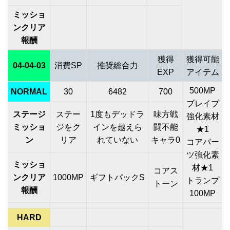
ミッショ
ンクリア
報酬
獲得
獲得可能
04-04-03
消費SP
推奨総合力
EXP
アイテム
500MP
NORMAL
30
6482
700
ブレイブ
ステージ
ステー
1度もデッドラ
味方戦
強化素材
ミッショ
ジをク
インを越えら
闘不能
★1
ン
リア
れていない
キャラ0
コアパー
ツ強化素
ミッショ
材★1
コアス
ンクリア
1000MP
ギフトパックS
トランプ
トーン
報酬
100MP
HARD