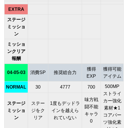
EXTRA
ステージ
ミッショ
ン
ミッショ
ンクリア
報酬
獲得
獲得可能
04-05-03
消費SP
推奨総合力
EXP
アイテム
500MP
NORMAL
30
4777
700
ストライ
味方戦
カー強化
ステージ
ステー
1度もデッドラ
闘不能
素材★1
ミッショ
ジをク
インを越えら
キャラ
コアパー
ン
リア
れていない
0
ツ強化素