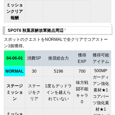
ミッショ
ンクリア
報酬
↑
†
SPOT6 秋葉原解放軍拠点周辺
スポットのクエストをNORMALで全クリアでコアストー
ン1個獲得。
獲得
獲得可能
04-06-01
消費SP
推奨総合力
EXP
アイテム
500MP
NORMAL
30
5196
700
ガーディ
味方戦
アン強化
ステージ
ステー
1度もデッドラ
闘不能
素材★1
ミッショ
ジをク
インを越えら
キャラ
コアパー
ン
リア
れていない
0
ツ強化素
材★1
ミッショ