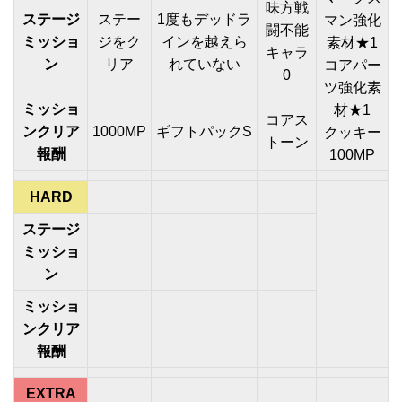
味方戦
ステージ
ステー
1度もデッドラ
マン強化
闘不能
ミッショ
ジをク
インを越えら
素材★1
キャラ
ン
リア
れていない
コアパー
0
ツ強化素
ミッショ
材★1
コアス
ンクリア
1000MP
ギフトパックS
クッキー
トーン
報酬
100MP
HARD
ステージ
ミッショ
ン
ミッショ
ンクリア
報酬
EXTRA