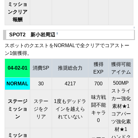
ミッショ
ンクリア
報酬
↑
†
SPOT2 新小岩周辺
スポットのクエストをNORMALで全クリアでコアストー
ン1個獲得。
獲得
獲得可能
04-02-01
消費SP
推奨総合力
EXP
アイテム
500MP
NORMAL
30
4217
700
ストライ
味方戦
カー強化
ステージ
ステー
1度もデッドラ
闘不能
素材★1
ミッショ
ジをク
インを越えら
キャラ
コアパー
ン
リア
れていない
0
ツ強化素
材★1
ミッショ
ハンドク