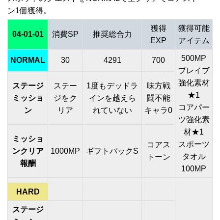
ン1個獲得。
獲得
獲得可能
04-01-01
消費SP
推奨総合力
EXP
アイテム
500MP
NORMAL
30
4291
700
ブレイブ
強化素材
ステージ
ステー
1度もデッドラ
味方戦
★1
ミッショ
ジをク
インを越えら
闘不能
コアパー
ン
リア
れていない
キャラ0
ツ強化素
材★1
ミッショ
スポーツ
コアス
ンクリア
1000MP
ギフトパックS
タオル
トーン
報酬
100MP
HARD
ステージ