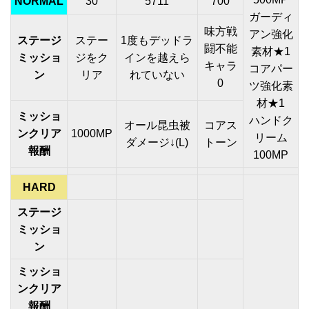
NORMAL
30
5711
700
ガーディ
味方戦
アン強化
ステージ
ステー
1度もデッドラ
闘不能
素材★1
ミッショ
ジをク
インを越えら
キャラ
コアパー
ン
リア
れていない
0
ツ強化素
材★1
ミッショ
ハンドク
オール昆虫被
コアス
ンクリア
1000MP
リーム
ダメージ↓(L)
トーン
報酬
100MP
HARD
ステージ
ミッショ
ン
ミッショ
ンクリア
報酬