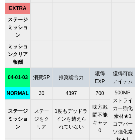
EXTRA
ステージ
ミッショ
ン
ミッショ
ンクリア
報酬
獲得
獲得可能
04-01-03
消費SP
推奨総合力
EXP
アイテム
500MP
NORMAL
30
4397
700
ストライ
味方戦
カー強化
ステージ
ステー
1度もデッドラ
闘不能
素材★1
ミッショ
ジをク
インを越えら
キャラ
コアパー
ン
リア
れていない
0
ツ強化素
材★1