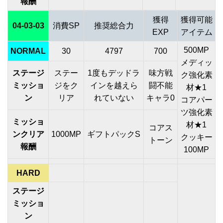
報酬
獲得
獲得可能
04-03-03
消費SP
推奨総合力
EXP
アイテム
500MP
NORMAL
30
4797
700
メディッ
ステージ
ステー
1度もデッドラ
味方戦
ク強化素
ミッショ
ジをク
インを越えら
闘不能
材★1
ン
リア
れていない
キャラ0
コアパー
ツ強化素
ミッショ
材★1
コアス
ンクリア
1000MP
ギフトパックS
クッキー
トーン
報酬
100MP
HARD
ステージ
ミッショ
ン