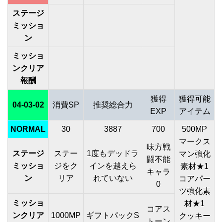
ステージ
ミッショ
ン
ミッショ
ンクリア
報酬
獲得
獲得可能
04-03-02
消費SP
推奨総合力
EXP
アイテム
NORMAL
30
3887
700
500MP
マークス
味方戦
ステージ
ステー
1度もデッドラ
マン強化
闘不能
ミッショ
ジをク
インを越えら
素材★1
キャラ
ン
リア
れていない
コアパー
0
ツ強化素
ミッショ
材★1
コアス
ンクリア
1000MP
ギフトパックS
クッキー
トーン