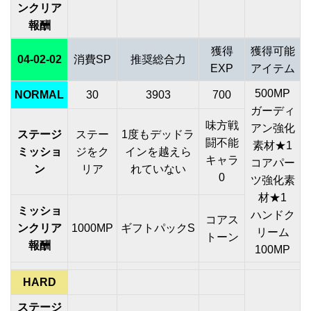
ンクリア
報酬
獲得
獲得可能
04-02-02
消費SP
推奨総合力
EXP
アイテム
500MP
NORMAL
30
3903
700
ガーディ
味方戦
アン強化
ステージ
ステー
1度もデッドラ
闘不能
素材★1
ミッショ
ジをク
インを越えら
キャラ
コアパー
ン
リア
れていない
0
ツ強化素
材★1
ミッショ
ハンドク
コアス
ンクリア
1000MP
ギフトパックS
リーム
トーン
報酬
100MP
HARD
ステージ