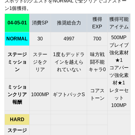
スポットのクエストをNORMALで全クリアでコアストー
ン1個獲得。
獲得
獲得可能
04-05-01
消費SP
推奨総合力
EXP
アイテム
500MP
NORMAL
30
4997
700
ブレイブ
強化素材
ステージ
ステー
1度もデッドラ
味方戦
★1
ミッショ
ジをク
インを越えら
闘不能
コアパー
ン
リア
れていない
キャラ0
ツ強化素
材★1
ミッショ
レターセ
コアス
ンクリア
1000MP
ギフトパックS
ット
トーン
報酬
100MP
HARD
ステージ