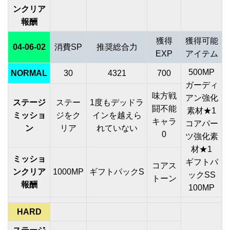
ンクリア
報酬
獲得
獲得可能
04-06-02
消費SP
推奨総合力
EXP
アイテム
500MP
NORMAL
30
4321
700
ガーディ
味方戦
アン強化
ステージ
ステー
1度もデッドラ
闘不能
素材★1
ミッショ
ジをク
インを越えら
キャラ
コアパー
ン
リア
れていない
0
ツ強化素
材★1
ミッショ
ギフトパ
コアス
ンクリア
1000MP
ギフトパックS
ックSS
トーン
報酬
100MP
HARD