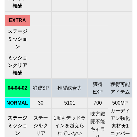
報酬
EXTRA
ステージ
ミッショ
ン
ミッショ
ンクリア
報酬
獲得
獲得可能
04-04-02
消費SP
推奨総合力
EXP
アイテム
NORMAL
30
5101
700
500MP
ガーディ
味方戦
ステージ
ステー
1度もデッドラ
アン強化
闘不能
ミッショ
ジをク
インを越えら
素材★1
キャラ
ン
リア
れていない
コアパー
0