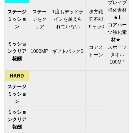
ブレイブ
強化素材
ステージ
ステー
1度もデッドラ
味方戦
★1
ミッショ
ジをク
インを越えら
闘不能
コアパー
ン
リア
れていない
キャラ0
ツ強化素
材★1
ミッショ
スポーツ
コアス
ンクリア
1000MP
ギフトパックS
タオル
トーン
報酬
100MP
HARD
ステージ
ミッショ
ン
ミッショ
ンクリア
報酬