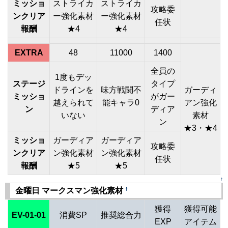
ミッショ
ストライカ
ストライカ
攻略委
ンクリア
ー強化素材
ー強化素材
任状
報酬
★4
★4
EXTRA
48
11000
1400
全員の
1度もデッ
ステージ
タイプ
ドラインを
味方戦闘不
ガーディ
ミッショ
がガー
越えられて
能キャラ0
アン強化
ン
ディア
いない
素材
ン
★3・★4
ミッショ
ガーディア
ガーディア
攻略委
ンクリア
ン強化素材
ン強化素材
任状
報酬
★5
★5
↑
†
金曜日 マークスマン強化素材
獲得
獲得可能
EV-01-01
消費SP
推奨総合力
EXP
アイテム