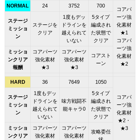
NORMAL
24
3752
700
コアパ
1度もデッ
5タイプ
ーツ強
ステージ
ステージを
ドラインを
編成され
化素材
ミッショ
クリア
越えられて
た状態で
★1
ン
いない
クリア
コアパ
ーツ強
ミッショ
コアパーツ
コアパーツ
コアスト
化素材
ンクリア
強化素材
強化素材
ーン
★2
報酬
★3
★3
HARD
36
7649
1050
1度もデッ
5タイプ
ステージ
コアパ
ドラインを
味方戦闘不
編成され
ミッショ
ーツ強
越えられて
能キャラ0
た状態で
ン
化素材
いない
クリア
★2・
ミッショ
コアパーツ
コアパーツ
★3
攻略委任
ンクリア
強化素材
強化素材
状