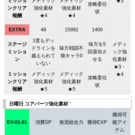
ミッショ
メディック
メディック
★3
攻略委任
ンクリア
強化素材
強化素材
状
報酬
★4
★4
EXTRA
48
15992
1400
1度もデッ
ステージ
味方を5
メディ
ドラインを
味方戦闘不
ミッショ
回退却さ
ック強
越えられて
能キャラ0
ン
せる
化素材
いない
★3・
ミッショ
メディック
メディック
★4
攻略委任
ンクリア
強化素材
強化素材
状
報酬
★5
★5
↑
†
日曜日 コアパーツ強化素材
獲得可
EV-01-01
消費SP
推奨総合力
獲得EXP
能アイ
テム