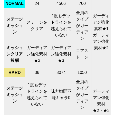
NORMAL
24
4566
700
全員の
1度もデッ
ガーディ
ステージ
タイプ
ステージを
ドラインを
アン強化
ミッショ
がガー
クリア
越えられて
素材★1
ン
ディア
いない
ガーディ
ン
アン強化
ミッショ
ガーディア
ガーディア
素材★2
コアス
ンクリア
ン強化素材
ン強化素材
トーン
報酬
★3
★3
HARD
36
8074
1050
全員の
1度もデッ
ステージ
タイプ
ドラインを
味方戦闘不
ガーディ
ミッショ
がガー
越えられて
能キャラ0
アン強化
ン
ディア
いない
素材
ン
★2・★3