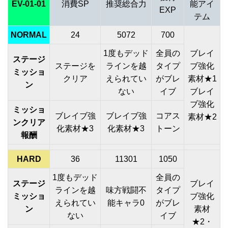
EV-01-01
消費SP
推奨総合力
能アイ
EXP
テム
NORMAL
24
5072
700
1度もデッド
全員の
ブレイ
ステージ
ステージを
ラインを越
タイプ
ブ強化
ミッショ
クリア
えられてい
がブレ
素材★1
ン
ない
イブ
ブレイ
ブ強化
ミッショ
ブレイブ強
ブレイブ強
コアス
素材★2
ンクリア
化素材★3
化素材★3
トーン
報酬
HARD
36
11301
1050
1度もデッド
全員の
ステージ
ブレイ
ラインを越
味方戦闘不
タイプ
ミッショ
ブ強化
えられてい
能キャラ0
がブレ
ン
素材
ない
イブ
★2・