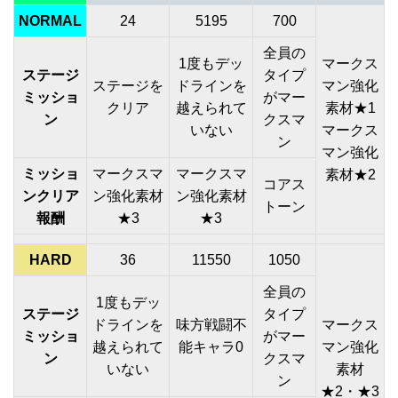
NORMAL
24
5195
700
全員の
1度もデッ
マークス
ステージ
タイプ
ステージを
ドラインを
マン強化
ミッショ
がマー
クリア
越えられて
素材★1
ン
クスマ
いない
マークス
ン
マン強化
ミッショ
マークスマ
マークスマ
素材★2
コアス
ンクリア
ン強化素材
ン強化素材
トーン
報酬
★3
★3
HARD
36
11550
1050
全員の
1度もデッ
ステージ
タイプ
ドラインを
味方戦闘不
マークス
ミッショ
がマー
越えられて
能キャラ0
マン強化
ン
クスマ
いない
素材
ン
★2・★3