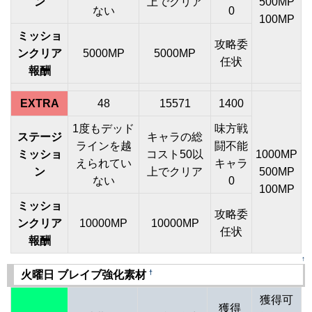
ン
上でクリア
500MP
ない
0
100MP
ミッショ
攻略委
ンクリア
5000MP
5000MP
任状
報酬
EXTRA
48
15571
1400
1度もデッド
味方戦
ステージ
キャラの総
ラインを越
闘不能
ミッショ
コスト50以
1000MP
えられてい
キャラ
ン
上でクリア
500MP
ない
0
100MP
ミッショ
攻略委
ンクリア
10000MP
10000MP
任状
報酬
↑
†
火曜日 ブレイブ強化素材
獲得可
獲得