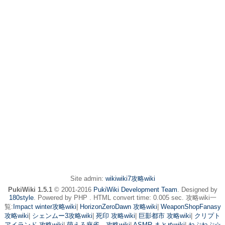
Site admin:
wikiwiki7攻略wiki
PukiWiki 1.5.1
© 2001-2016
PukiWiki Development Team
. Designed by
180style
. Powered by PHP . HTML convert time: 0.005 sec. 攻略wiki一
覧:
Impact winter攻略wiki
|
HorizonZeroDawn 攻略wiki
|
WeaponShopFanasy
攻略wiki
|
シェンムー3攻略wiki
|
死印 攻略wiki
|
巨影都市 攻略wiki
|
クリプト
アイランド 攻略wiki
|
萌えろ麻雀 攻略wiki
|
ASMR まとめwiki
|
ねぷねぷ☆