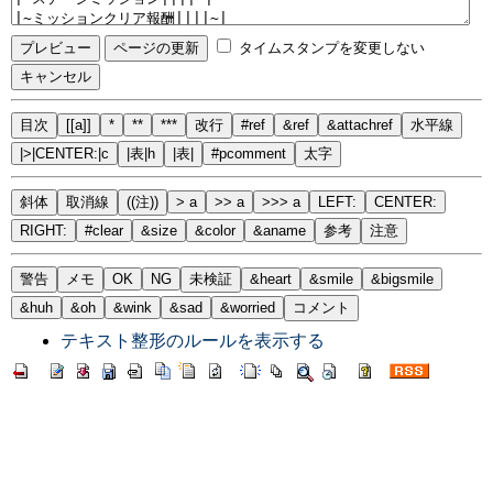
タイムスタンプを変更しない
目次
[[a]]
*
**
***
改行
#ref
&ref
&attachref
水平線
|>|CENTER:|c
|表|h
|表|
#pcomment
太字
斜体
取消線
((注))
> a
>> a
>>> a
LEFT:
CENTER:
RIGHT:
#clear
&size
&color
&aname
参考
注意
警告
メモ
OK
NG
未検証
&heart
&smile
&bigsmile
&huh
&oh
&wink
&sad
&worried
コメント
テキスト整形のルールを表示する