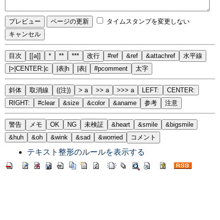
タイムスタンプを変更しない
目次
[[a]]
*
**
***
改行
#ref
&ref
&attachref
水平線
|>|CENTER:|c
|表|h
|表|
#pcomment
太字
斜体
取消線
((注))
> a
>> a
>>> a
LEFT:
CENTER:
RIGHT:
#clear
&size
&color
&aname
参考
注意
警告
メモ
OK
NG
未検証
&heart
&smile
&bigsmile
&huh
&oh
&wink
&sad
&worried
コメント
テキスト整形のルールを表示する