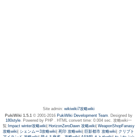
Site admin:
wikiwiki7攻略wiki
PukiWiki 1.5.1
© 2001-2016
PukiWiki Development Team
. Designed by
180style
. Powered by PHP . HTML convert time: 0.004 sec. 攻略wiki一
覧:
Impact winter攻略wiki
|
HorizonZeroDawn 攻略wiki
|
WeaponShopFanasy
攻略wiki
|
シェンムー3攻略wiki
|
死印 攻略wiki
|
巨影都市 攻略wiki
|
クリプト
アイランド 攻略wiki
|
萌えろ麻雀 攻略wiki
|
ASMR まとめwiki
|
ねぷねぷ☆