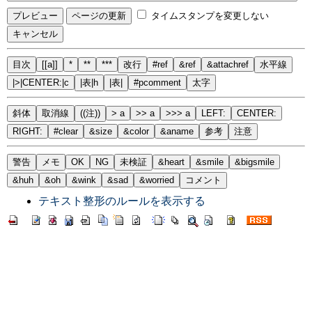
タイムスタンプを変更しない
目次
[[a]]
*
**
***
改行
#ref
&ref
&attachref
水平線
|>|CENTER:|c
|表|h
|表|
#pcomment
太字
斜体
取消線
((注))
> a
>> a
>>> a
LEFT:
CENTER:
RIGHT:
#clear
&size
&color
&aname
参考
注意
警告
メモ
OK
NG
未検証
&heart
&smile
&bigsmile
&huh
&oh
&wink
&sad
&worried
コメント
テキスト整形のルールを表示する