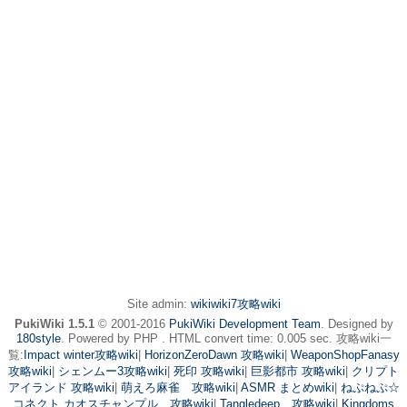
Site admin:
wikiwiki7攻略wiki
PukiWiki 1.5.1
© 2001-2016
PukiWiki Development Team
. Designed by
180style
. Powered by PHP . HTML convert time: 0.005 sec. 攻略wiki一
覧:
Impact winter攻略wiki
|
HorizonZeroDawn 攻略wiki
|
WeaponShopFanasy
攻略wiki
|
シェンムー3攻略wiki
|
死印 攻略wiki
|
巨影都市 攻略wiki
|
クリプト
アイランド 攻略wiki
|
萌えろ麻雀 攻略wiki
|
ASMR まとめwiki
|
ねぷねぷ☆
コネクト カオスチャンプル 攻略wiki
|
Tangledeep 攻略wiki
|
Kingdoms